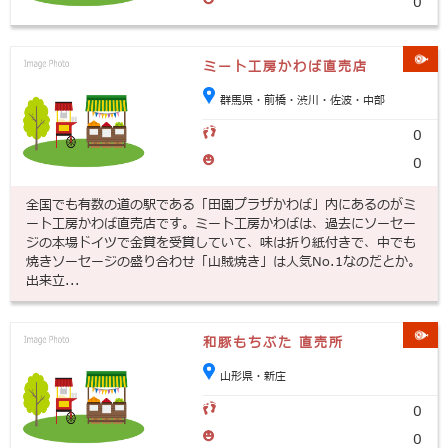
0
ミート工房かわば直売店
群馬県・前橋・渋川・佐波・中部
0
0
全国でも有数の道の駅である「田園プラザかわば」内にあるのがミ
ート工房かわば直売店です。ミート工房かわばは、過去にソーセー
ジの本場ドイツで金賞を受賞していて、味は折り紙付きで、中でも
焼きソーセージの盛り合わせ「山賊焼き」は人気No.1なのだとか。
出来立...
和豚もちぶた 直売所
山形県・新庄
0
0