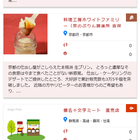
常...
料理工房ホワイトファミリ
ー（京のぷりん調進所 吉祥
院本店工房）
京都府・京都市
0
0
京都の仕出し屋がこしらえた本格派 生プリン。 とろっと濃厚なそ
の食感は今まで食べたことがない新感覚。 仕出し・ケータリングの
デザートでご提供したところ、大好評で累計販売数も3万5千個を突
破しました。 近隣の方やリピーターのお客様からのご希望もあ
り、...
榛名十文字ミート 直売店
群馬県・高崎・藤岡・甘楽
0