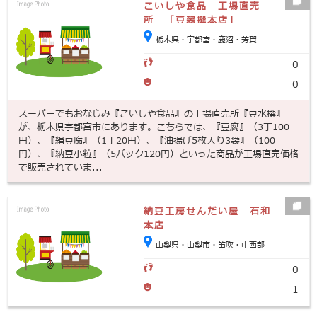
こいしや食品 工場直売
所 「豆翠撰本店」
栃木県・宇都宮・鹿沼・芳賀
0
0
スーパーでもおなじみ『こいしや食品』の工場直売所『豆水撰』
が、栃木県宇都宮市にあります。こちらでは、『豆腐』（3丁100
円）、『絹豆腐』（1丁20円）、『油揚げ5枚入り3袋』（100
円）、『納豆小粒』（5パック120円）といった商品が工場直売価格
で販売されていま...
納豆工房せんだい屋 石和
本店
山梨県・山梨市・笛吹・中西部
0
1