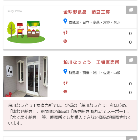
金砂郷食品 納豆工房
茨城県・日立・高萩・常陸・県北
0
0
粕川なっとう 工場直売所
群馬県・前橋・渋川・佐波・中部
0
0
粕川なっとう工場直売所では、定番の「粕川なっとう」をはじめ、
「逢わせ納豆」、期間限定商品の「新豆納豆 採れたてヌーボー」、
「水で戻す納豆」 等、直売所でしか購入できない商品が販売されて
います。