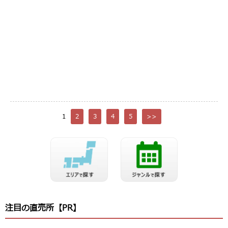
1
2
3
4
5
>>
注目の直売所【PR】