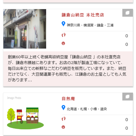
鎌倉山納豆 本社売店
神奈川県・横須賀・鎌倉・三浦
0
0
創業60年以上続く老舗高級納豆屋「鎌倉山納豆 」の本社直売店
が、鎌倉市腰越にあります。お店の2階が製造工場になっていて、
毎日出来立ての新鮮なこだわり納豆を販売しています。また、納豆
だけでなく、大豆関連菓子も販売し、江鎌倉のお土産としても人気
があります...
自然庵
北海道・札幌・小樽・道央
0
0