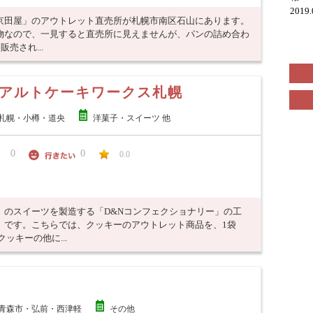
2019
京田屋」のアウトレット直売所が札幌市南区石山にあります。
物なので、一見すると直売所に見えませんが、パンの詰め合わ
売され...
アルトケーキワークス札幌
札幌・小樽・道央
洋菓子・スイーツ 他
0
0
0.0
」のスイーツを製造する「D&Nコンフェクショナリー」の工
」です。こちらでは、クッキーのアウトレット商品を、1袋
ッキーの他に...
青森市・弘前・西津軽
その他