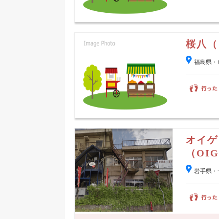
桜八（
福島県・
オイゲ
（OIGE
岩手県・