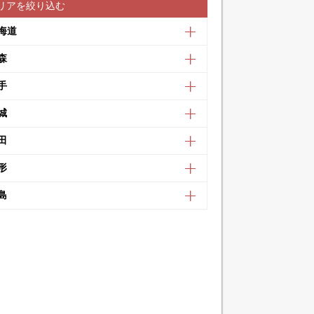
リアを絞り込む
海道
森
手
城
田
形
島