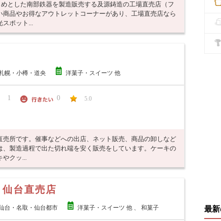
はじめとした南部鉄器を製造販売する及源鋳造の工場直売店（フ
い商品やお得なアウトレットコーナーがあり、工場直売店なら
ポット...
札幌・小樽・道央
洋菓子・スイーツ 他
1
0
5.0
直売所です。催事などへの出店、ネット販売、商品の卸しなど
は、製造過程で出た切れ端を安く販売をしています。ケーキの
クッ...
 仙台直売店
仙台・名取・仙台都市
洋菓子・スイーツ 他 、 和菓子
最新