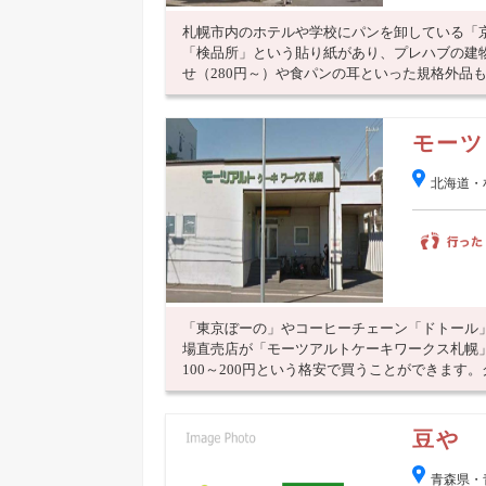
札幌市内のホテルや学校にパンを卸している「
「検品所」という貼り紙があり、プレハブの建
せ（280円～）や食パンの耳といった規格外品も販
モーツ
北海道・
「東京ぼーの」やコーヒーチェーン「ドトール
場直売店が「モーツアルトケーキワークス札幌
100～200円という格安で買うことができます。ク
豆や
青森県・