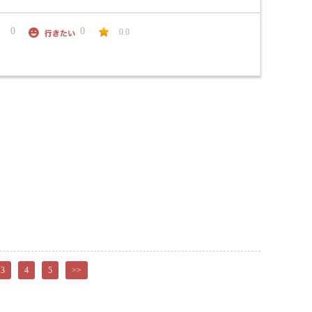
0
0
0.0
3
4
5
>>