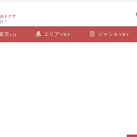
おトクで
け！
直売
エリア
ジャンル
とは
で探す
で探す