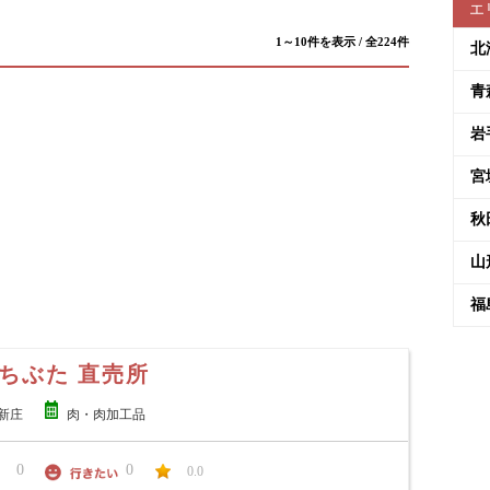
エ
1～10件を表示 / 全224件
北
青
岩
宮
秋
山
福
ちぶた 直売所
新庄
肉・肉加工品
0
0
0.0