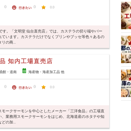
0
0
0.0
です。「文明堂 仙台直売店」では、カステラの切り端やバー
れています。カステラだけでなくプリンやブッセ等色々あるの
の商...
品 知内工場直売店
函館・道南
海産物・海産加工品 他
0
0
0.0
スモークサーモンを中心としたメーカー「三洋食品」の工場直
い、業務用スモークサーモンをはじめ、北海道産のホタテや知
の加...