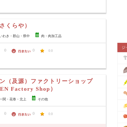
さくらや）
いわき・郡山・県中
肉・肉加工品
ジ
0
0
0.0
ン（及源）ファクトリーショップ
N Factory Shop）
一関・花巻・北上
その他
0
0
0.0