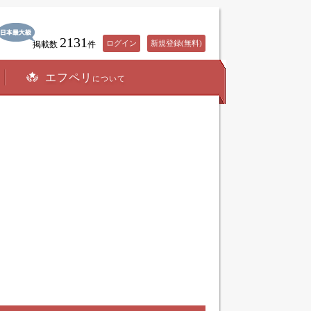
2131
ログイン
新規登録(無料)
掲載数
件
エフペリ
について