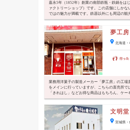
嘉永5年（1852年）創業の南部鉄瓶・鉄鍋を
ァクトリーショップ）です。この店舗にしかな
ではの魅力が満載です。鉄器以外にも周辺の観光ス
夢工房
北海道・
業務用洋菓子の製造メーカー「夢工房」の工場
をメインに行っていますが、こちらの直売所で
「きれはし」などお得な商品はもちろん、ケーキや
文明堂
宮城県・