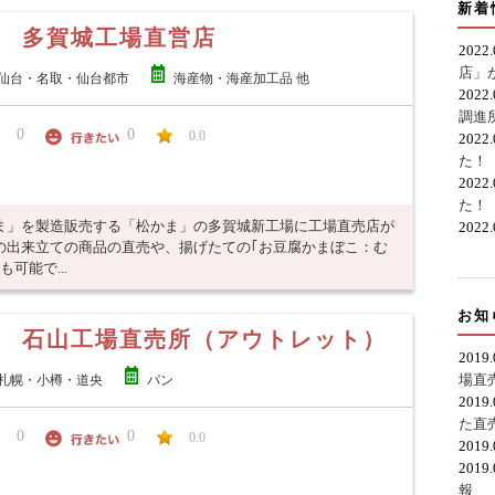
新着
 多賀城工場直営店
2022
店」
仙台・名取・仙台都市
海産物・海産加工品 他
2022
調進
0
0
0.0
2022
た！
2022
た！
ま」を製造販売する「松かま」の多賀城新工場に工場直売店が
2022
の出来立ての商品の直売や、揚げたての｢お豆腐かまぼこ：む
可能で...
お知
 石山工場直売所（アウトレット）
2019
場直
札幌・小樽・道央
パン
2019
た直
0
0
0.0
2019
2019
報