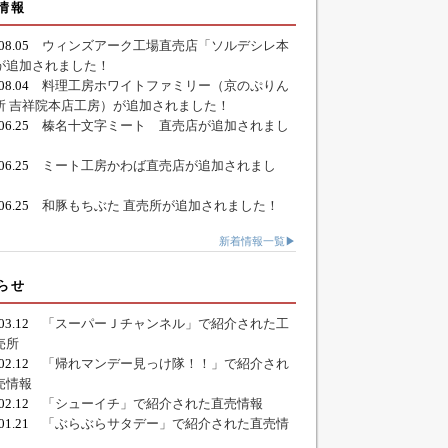
情報
.08.05
ウィンズアーク工場直売店「ソルデシレ本
が追加されました！
.08.04
料理工房ホワイトファミリー（京のぷりん
所 吉祥院本店工房）が追加されました！
.06.25
榛名十文字ミート 直売店が追加されまし
.06.25
ミート工房かわば直売店が追加されまし
.06.25
和豚もちぶた 直売所が追加されました！
新着情報一覧▶
らせ
.03.12
「スーパーＪチャンネル」で紹介された工
売所
.02.12
「帰れマンデー見っけ隊！！」で紹介され
売情報
.02.12
「シューイチ」で紹介された直売情報
.01.21
「ぶらぶらサタデー」で紹介された直売情