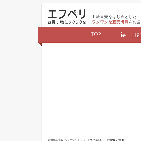
工場直売をはじめとした、
ワクワクな直売情報
をお届
TOP
工場
直売所情報のエフペリ
>
エリアで探す
> 北海道・東北