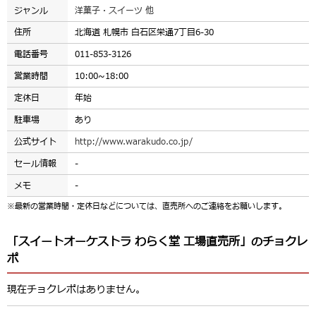
ジャンル
洋菓子・スイーツ 他
住所
北海道 札幌市 白石区栄通7丁目6-30
電話番号
011-853-3126
営業時間
10:00~18:00
定休日
年始
駐車場
あり
公式サイト
http://www.warakudo.co.jp/
セール情報
-
メモ
-
※最新の営業時間・定休日などについては、直売所へのご連絡をお願いします。
「スイートオーケストラ わらく堂 工場直売所」のチョクレ
ポ
現在チョクレポはありません。