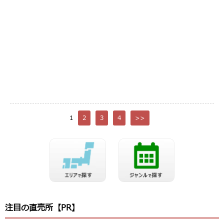
1
2
3
4
>>
注目の直売所【PR】