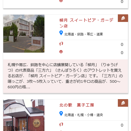
0
柳月 スイートピア・ガーデ
ン店
北海道・釧路・帯広・道東
0
0
札幌や帯広、釧路を中心に店舗展開している「柳月」（りゅうげ
つ）の代表商品「三方六」（さんぽうろく）のアウトレットを買え
るお店が、「柳月 スイートピア・ガーデン店」です。「三方六」の
端っこが、3枚～5枚入っていて、重さが約1キロの商品が、500～
600円の格...
北の歓 菓子工房
北海道・札幌・小樽・道央
0