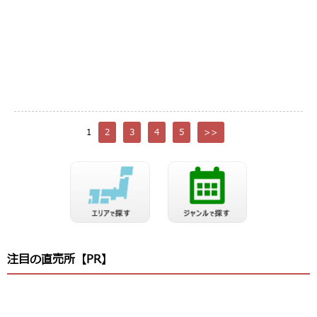
1
2
3
4
5
>>
注目の直売所【PR】