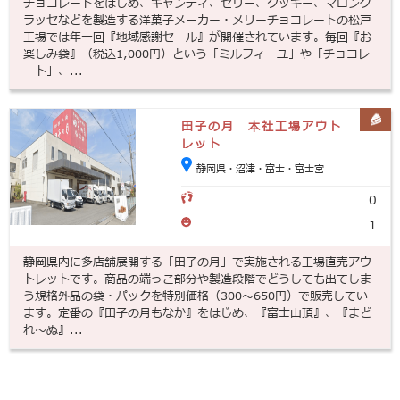
チョコレートをはじめ、キャンディ、ゼリー、クッキー、マロング
ラッセなどを製造する洋菓子メーカー・メリーチョコレートの松戸
工場では年一回『地域感謝セール』が開催されています。毎回『お
楽しみ袋』（税込1,000円）という「ミルフィーユ」や「チョコレ
ート」、...
田子の月 本社工場アウト
レット
静岡県・沼津・富士・富士宮
0
1
静岡県内に多店舗展開する「田子の月」で実施される工場直売アウ
トレットです。商品の端っこ部分や製造段階でどうしても出てしま
う規格外品の袋・パックを特別価格（300～650円）で販売してい
ます。定番の『田子の月もなか』をはじめ、『富士山頂』、『まど
れ～ぬ』...