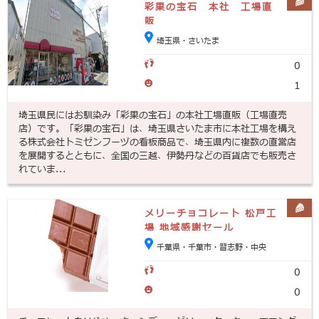
彩果の宝石 本社 工場直
販
埼玉県・さいたま
0
1
埼玉県民にはお馴染み「彩果の宝石」の本社工場直販（工場直売
店）です。「彩果の宝石」は、埼玉県さいたま市に本社工場を構え
る株式会社トミゼンフーヅの看板商品で、埼玉県内に複数の直営店
を展開するとともに、全国の三越、伊勢丹などの百貨店でも販売さ
れていま...
メリーチョコレート 松戸工
場 地域感謝セール
千葉県・千葉市・習志野・中央
0
0