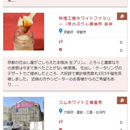
常...
料理工房ホワイトファミリ
ー（京のぷりん調進所 吉祥
院本店工房）
京都府・京都市
0
0
京都の仕出し屋がこしらえた本格派 生プリン。 とろっと濃厚なそ
の食感は今まで食べたことがない新感覚。 仕出し・ケータリングの
デザートでご提供したところ、大好評で累計販売数も3万5千個を突
破しました。 近隣の方やリピーターのお客様からのご希望もあ
り、...
コムホワイト工場直売
大阪府・豊能・三島・北河内
0