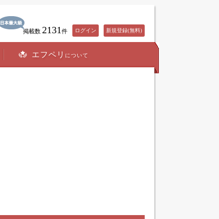
2131
ログイン
新規登録(無料)
掲載数
件
エフペリ
について