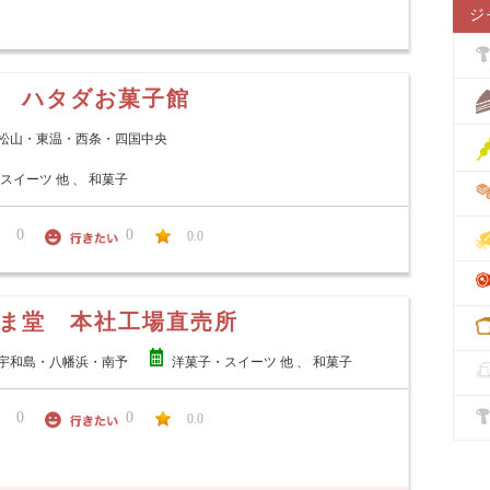
ジ
 ハタダお菓子館
松山・東温・西条・四国中央
スイーツ 他 、 和菓子
0
0
0.0
ま堂 本社工場直売所
宇和島・八幡浜・南予
洋菓子・スイーツ 他 、 和菓子
0
0
0.0