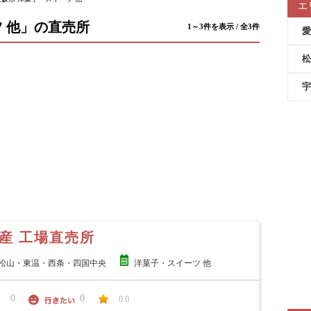
エ
 他」の直売所
1～3件を表示 / 全3件
愛
松
宇
産 工場直売所
松山・東温・西条・四国中央
洋菓子・スイーツ 他
0
0
0.0