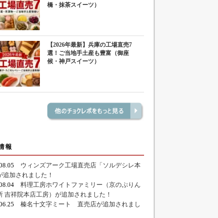
橋・抹茶スイーツ）
【2026年最新】兵庫の工場直売7
選！ご当地手土産も豊富（御座
候・神戸スイーツ）
情報
.08.05
ウィンズアーク工場直売店「ソルデシレ本
が追加されました！
.08.04
料理工房ホワイトファミリー（京のぷりん
所 吉祥院本店工房）が追加されました！
.06.25
榛名十文字ミート 直売店が追加されまし