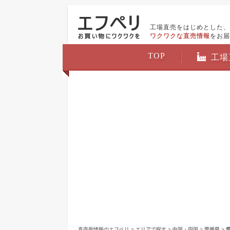
工場直売をはじめとした、
ワクワクな直売情報
をお届
TOP
工場
直売所情報のエフペリ
>
エリアで探す
>
中国・四国
>
愛媛県
> 