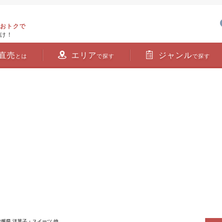
おトクで
け！
直売
エリア
ジャンル
とは
で探す
で探す
愛媛県 洋菓子・スイーツ 他