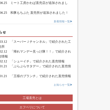
.06.25
ミート工房かわば直売店が追加されまし
.06.25
和豚もちぶた 直売所が追加されました！
新着情報一覧▶
らせ
.03.12
「スーパーＪチャンネル」で紹介された工
売所
.02.12
「帰れマンデー見っけ隊！！」で紹介され
売情報
.02.12
「シューイチ」で紹介された直売情報
.01.21
「ぶらぶらサタデー」で紹介された直売情
.01.21
「王様のブランチ」で紹介された直売情報
お知らせ一覧▶
工場直売とは
エフペリについて