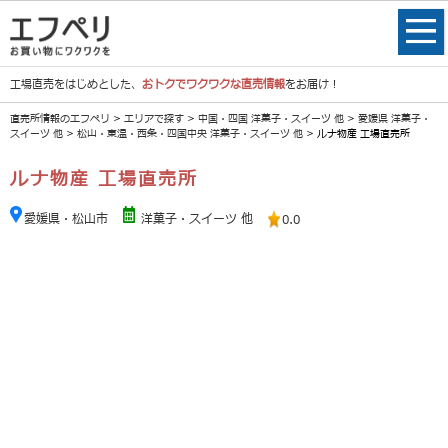
工場直売をはじめとした、
おトクでワクワクな直売情報
をお届け！
直売所情報のエフペリ
>
エリアで探す
>
中国・四国 洋菓子・スイーツ 他
>
愛媛県 洋菓子・
スイーツ 他
>
松山・東温・西条・四国中央 洋菓子・スイーツ 他
> ルナ物産 工場直売所
ルナ物産 工場直売所
愛媛県・松山市
洋菓子・スイーツ 他
0.0