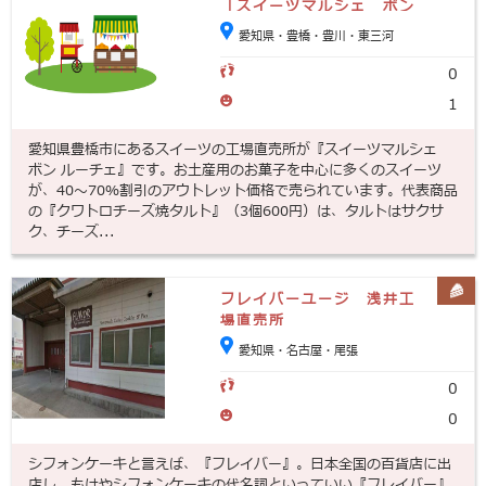
「スイーツマルシェ ボン
ルーチェ」
愛知県・豊橋・豊川・東三河
0
1
愛知県豊橋市にあるスイーツの工場直売所が『スイーツマルシェ
ボン ルーチェ』です。お土産用のお菓子を中心に多くのスイーツ
が、40～70％割引のアウトレット価格で売られています。代表商品
の『クワトロチーズ焼タルト』（3個600円）は、タルトはサクサ
ク、チーズ...
フレイバーユージ 浅井工
場直売所
愛知県・名古屋・尾張
0
0
シフォンケーキと言えば、『フレイバー』。日本全国の百貨店に出
店し、もはやシフォンケーキの代名詞といっていい『フレイバー』