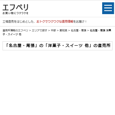
工場直売をはじめとした、
おトクでワクワクな直売情報
をお届け！
直売所情報のエフペリ
>
エリアで探す
>
中部
>
愛知県
>
名古屋・尾張
> 名古屋・尾張 洋菓
子・スイーツ 他
「名古屋・尾張」の「洋菓子・スイーツ 他」の直売所