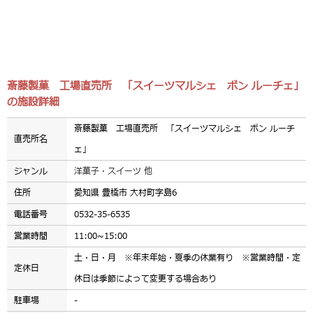
斎藤製菓 工場直売所 「スイーツマルシェ ボン ルーチェ」
の施設詳細
斎藤製菓 工場直売所 「スイーツマルシェ ボン ルーチ
直売所名
ェ」
ジャンル
洋菓子・スイーツ 他
住所
愛知県 豊橋市 大村町字島6
電話番号
0532-35-6535
営業時間
11:00~15:00
土・日・月 ※年末年始・夏季の休業有り ※営業時間・定
定休日
休日は季節によって変更する場合あり
駐車場
-