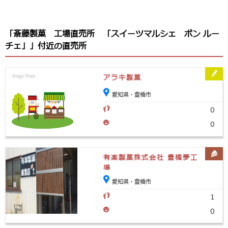
「斎藤製菓 工場直売所 「スイーツマルシェ ボン ルー
チェ」」付近の直売所
アラキ製菓
愛知県・豊橋市
0
0
有楽製菓株式会社 豊橋夢工
場
愛知県・豊橋市
1
0