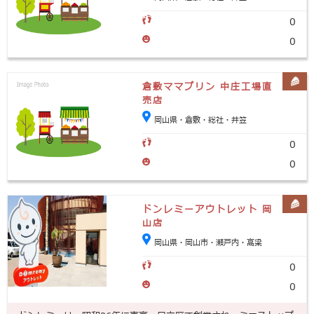
0
0
倉敷ママプリン 中庄工場直
売店
岡山県・倉敷・総社・井笠
0
0
ドンレミーアウトレット 岡
山店
岡山県・岡山市・瀬戸内・高梁
0
0