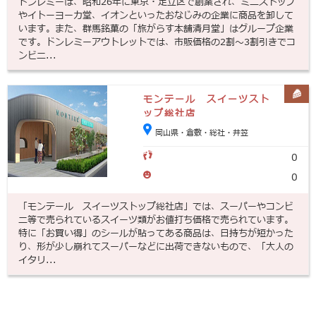
ドンレミーは、昭和26年に東京・足立区で創業され、ミニストップ
やイトーヨーカ堂、イオンといったおなじみの企業に商品を卸して
います。また、群馬銘菓の「旅がらす本舗清月堂」はグループ企業
です。ドンレミーアウトレットでは、市販価格の2割～3割引きでコ
ンビニ...
モンテール スイーツスト
ップ総社店
岡山県・倉敷・総社・井笠
0
0
「モンテール スイーツストップ総社店」では、スーパーやコンビ
ニ等で売られているスイーツ類がお値打ち価格で売られています。
特に「お買い得」のシールが貼ってある商品は、日持ちが短かった
り、形が少し崩れてスーパーなどに出荷できないもので、「大人の
イタリ...