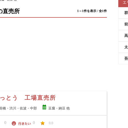
エ
の直売所
1～1件を表示 / 全1件
群
前
高
太
吾
っとう 工場直売所
前橋・渋川・佐波・中部
豆腐・納豆 他
0
0
0.0