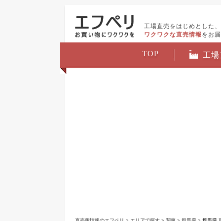
工場直売をはじめとした、
ワクワクな直売情報
をお届
TOP
工場
直売所情報のエフペリ
>
エリアで探す
>
関東
>
群馬県
> 群馬県 