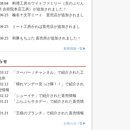
.08.04
料理工房ホワイトファミリー（京のぷりん
所 吉祥院本店工房）が追加されました！
.06.25
榛名十文字ミート 直売店が追加されまし
.06.25
ミート工房かわば直売店が追加されまし
.06.25
和豚もちぶた 直売所が追加されました！
新着情報一覧▶
らせ
.03.12
「スーパーＪチャンネル」で紹介された工
売所
.02.12
「帰れマンデー見っけ隊！！」で紹介され
売情報
.02.12
「シューイチ」で紹介された直売情報
.01.21
「ぶらぶらサタデー」で紹介された直売情
.01.21
「王様のブランチ」で紹介された直売情報
お知らせ一覧▶