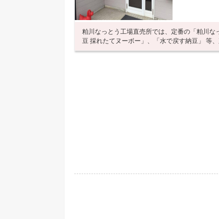
粕川なっとう工場直売所では、定番の「粕川な
豆 採れたてヌーボー」、「水で戻す納豆」 等