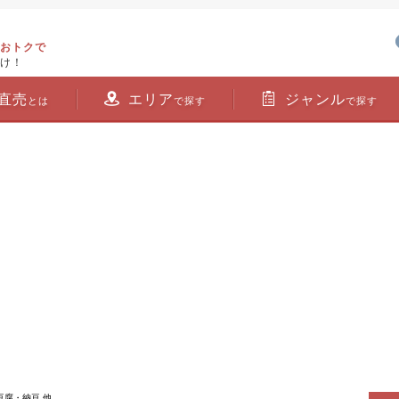
おトクで
け！
直売
エリア
ジャンル
とは
で探す
で探す
豆腐・納豆 他