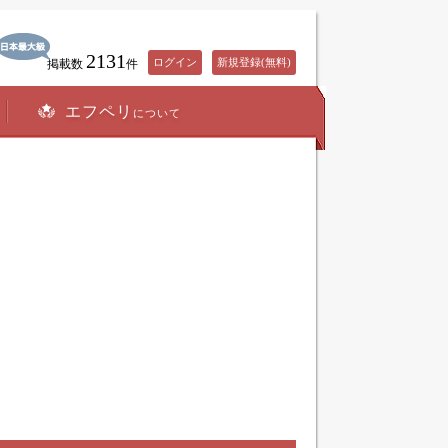
2131
ログイン
新規登録(無料)
掲載数
件
エフペリ
について