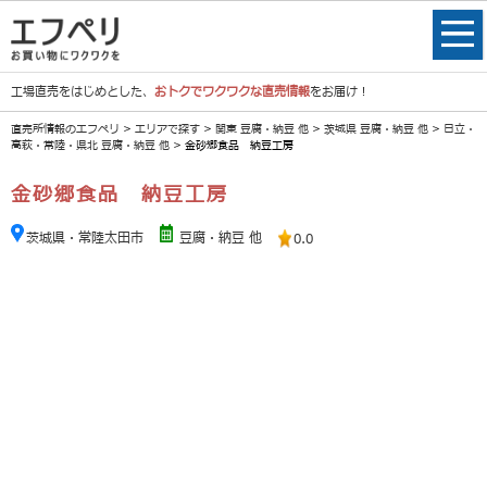
工場直売をはじめとした、
おトクでワクワクな直売情報
をお届け！
直売所情報のエフペリ
>
エリアで探す
>
関東 豆腐・納豆 他
>
茨城県 豆腐・納豆 他
>
日立・
高萩・常陸・県北 豆腐・納豆 他
> 金砂郷食品 納豆工房
金砂郷食品 納豆工房
茨城県・常陸太田市
豆腐・納豆 他
0.0