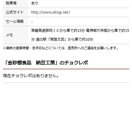
駐車場
あり
公式サイト
http://www.sitogi.net/
セール情報
-
常磐高速那珂ＩＣから車で約15分 竜神御大吊橋から車で約15
メモ
分 道の駅「常陸太田」から車で約10分
※最新の営業時間・定休日などについては、直売所へのご連絡をお願いします。
「金砂郷食品 納豆工房」のチョクレポ
現在チョクレポはありません。