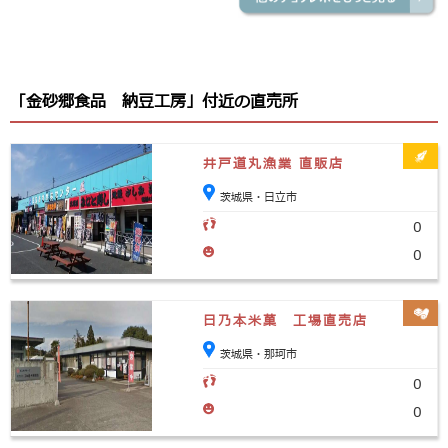
「金砂郷食品 納豆工房」付近の直売所
井戸道丸漁業 直販店
茨城県・日立市
0
0
日乃本米菓 工場直売店
茨城県・那珂市
0
0