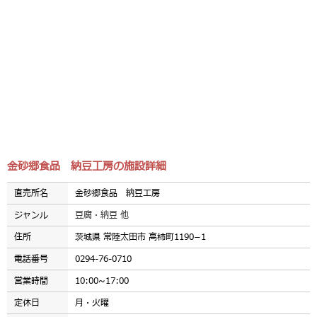
金砂郷食品 納豆工房の施設詳細
直売所名
金砂郷食品 納豆工房
ジャンル
豆腐・納豆 他
住所
茨城県 常陸太田市 高柿町1190−1
電話番号
0294-76-0710
営業時間
10:00~17:00
定休日
月・火曜