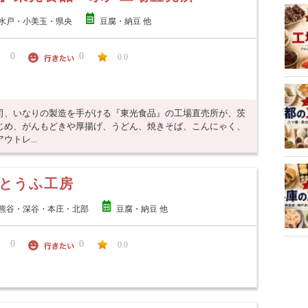
水戸・小美玉・県央
豆腐・納豆 他
0
0
0.0
司、いなりの製造を手がける『東光食品』の工場直売所が、茨
じめ、がんもどきや厚揚げ、うどん、焼きそば、こんにゃく、
トレ...
とうふ工房
熊谷・深谷・本庄・北部
豆腐・納豆 他
0
0
0.0