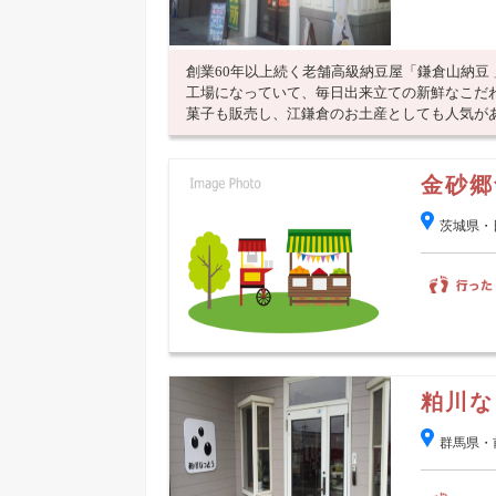
創業60年以上続く老舗高級納豆屋「鎌倉山納豆
工場になっていて、毎日出来立ての新鮮なこだ
菓子も販売し、江鎌倉のお土産としても人気があり
金砂郷
茨城県・
粕川な
群馬県・