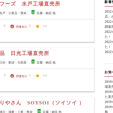
新着
フーズ 水戸工場直売所
2022
水戸・小美玉・県央
豆腐・納豆 他
店」
2022
0
0
0.0
調進
2022
た！
2022
た！
2022
品 日光工場直売所
日光・那須・大田原
豆腐・納豆 他
お知
0
0
0.0
2019
場直
2019
た直
りやさん SOYSOI（ソイソイ ）
2019
2019
報
桶川・鴻巣・上尾・県央
豆腐・納豆 他