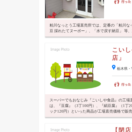
粕川なっとう工場直売所では、定番の「粕川な
豆 採れたてヌーボー」、「水で戻す納豆」 等
こいし
店」
栃木県・
スーパーでもおなじみ『こいしや食品』の工場
は、『豆腐』（3丁100円）、『絹豆腐』（1丁2
ック120円）といった商品が工場直売価格で販売さ
【閉店