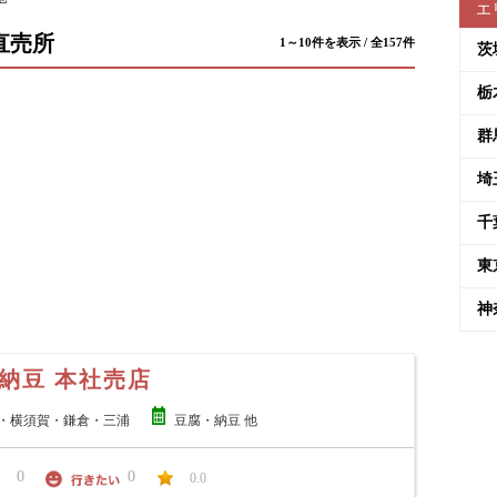
エ
直売所
1～10件を表示 / 全157件
茨
栃
群
埼
千
東
神
納豆 本社売店
・横須賀・鎌倉・三浦
豆腐・納豆 他
0
0
0.0