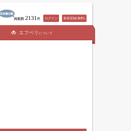
2131
ログイン
新規登録(無料)
掲載数
件
エフペリ
について