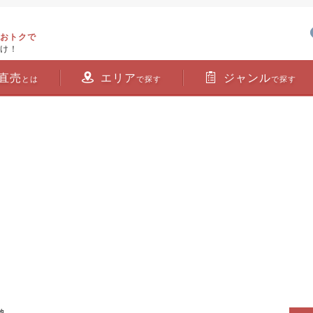
おトクで
け！
直売
エリア
ジャンル
とは
で探す
で探す
他