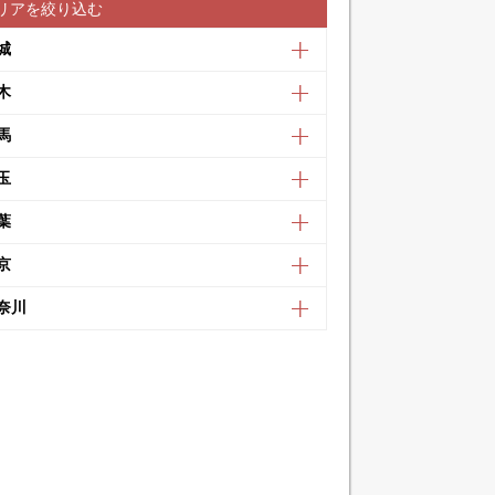
リアを絞り込む
城
木
馬
玉
葉
京
奈川