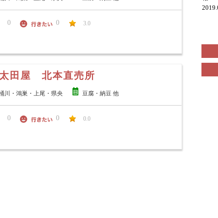
2019
0
0
3.0
太田屋 北本直売所
桶川・鴻巣・上尾・県央
豆腐・納豆 他
0
0
0.0