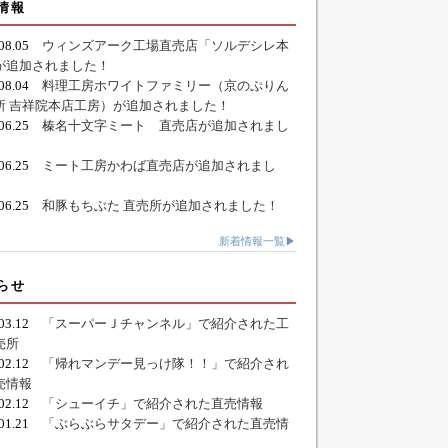
情報
.08.05
ウィンズアーク工場直売店「ソルデシレ本
が追加されました！
.08.04
料理工房ホワイトファミリー（京のぷりん
所 吉祥院本店工房）が追加されました！
.06.25
榛名十文字ミート 直売店が追加されまし
.06.25
ミート工房かわば直売店が追加されまし
.06.25
和豚もちぶた 直売所が追加されました！
新着情報一覧▶
らせ
.03.12
「スーパーＪチャンネル」で紹介された工
売所
.02.12
「帰れマンデー見っけ隊！！」で紹介され
売情報
.02.12
「シューイチ」で紹介された直売情報
.01.21
「ぶらぶらサタデー」で紹介された直売情