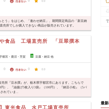
0
0
0.0
っとう」をはじめ、「逢わせ納豆」、期間限定商品の「新豆納
、直売所でしか購入できない商品が販売されています。
や食品 工場直売所 「豆翠撰本
宇都宮・鹿沼・芳賀
豆腐・納豆 他
0
0
0.0
直売所『豆水撰』が、栃木県宇都宮市にあります。こちらで
0円）、『油揚げ5枚入り3袋』（100円）、『納豆小粒』（5パ
れていま...
最新
】東光食品 水戸工場直売所