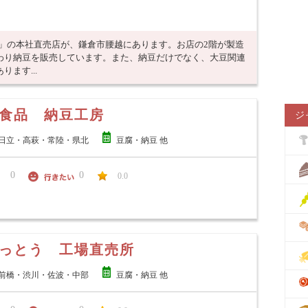
 」の本社直売店が、鎌倉市腰越にあります。お店の2階が製造
わり納豆を販売しています。また、納豆だけでなく、大豆関連
ます...
食品 納豆工房
ジ
日立・高萩・常陸・県北
豆腐・納豆 他
0
0
0.0
っとう 工場直売所
前橋・渋川・佐波・中部
豆腐・納豆 他