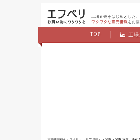
工場直売をはじめとした、
ワクワクな直売情報
をお届
TOP
工場
直売所情報のエフペリ
>
エリアで探す
>
関東
> 関東 豆腐・納豆 