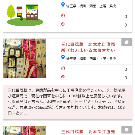
埼玉県・桶川・鴻巣・上尾・県央
0
0
三代目茂蔵 北本本町直売
所（わんまいる本町さかい
や店内）
埼玉県・桶川・鴻巣・上尾・県央
0
0
三代目茂蔵は、豆腐製品を中心に工場直売を行っています。篠崎屋
が運営元で、現在は関東を中心に100店舗以上を展開しています。
豆腐製品はもちろん、お餅やお菓子、ドーナツ・カステラ、お惣菜
など、豆腐以外の商品がたくさん置かれています。お値段は、108
円～とい...
三代目茂蔵 北本深井直売