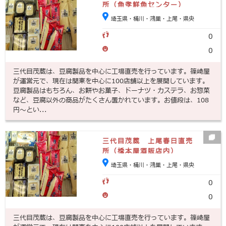
所（魚孝鮮魚センター）
埼玉県・桶川・鴻巣・上尾・県央
0
0
三代目茂蔵は、豆腐製品を中心に工場直売を行っています。篠崎屋
が運営元で、現在は関東を中心に100店舗以上を展開しています。
豆腐製品はもちろん、お餅やお菓子、ドーナツ・カステラ、お惣菜
など、豆腐以外の商品がたくさん置かれています。お値段は、108
円～とい...
三代目茂蔵 上尾春日直売
所（橋本屋酒販店内）
埼玉県・桶川・鴻巣・上尾・県央
0
0
三代目茂蔵は、豆腐製品を中心に工場直売を行っています。篠崎屋