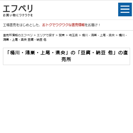
工場直売をはじめとした、
おトクでワクワクな直売情報
をお届け！
直売所情報のエフペリ
>
エリアで探す
>
関東
>
埼玉県
>
桶川・鴻巣・上尾・県央
> 桶川・
鴻巣・上尾・県央 豆腐・納豆 他
「桶川・鴻巣・上尾・県央」の「豆腐・納豆 他」の直
売所