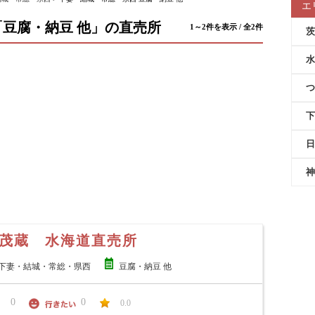
エ
豆腐・納豆 他」の直売所
1～2件を表示 / 全2件
茨
水
つ
下
日
神
茂蔵 水海道直売所
下妻・結城・常総・県西
豆腐・納豆 他
0
0
0.0