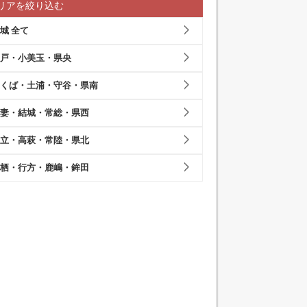
リアを絞り込む
城 全て
戸・小美玉・県央
くば・土浦・守谷・県南
妻・結城・常総・県西
立・高萩・常陸・県北
栖・行方・鹿嶋・鉾田