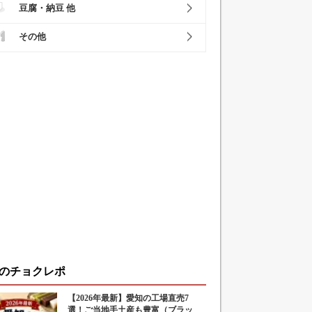
豆腐・納豆 他
その他
のチョクレポ
【2026年最新】愛知の工場直売7
選！ご当地手土産も豊富（ブラッ