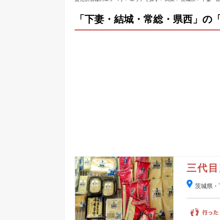
「下妻・結城・常総・県西」の「
三代目
茨城県・