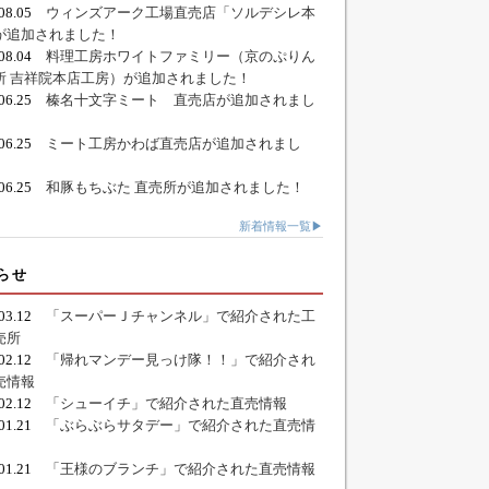
.08.05
ウィンズアーク工場直売店「ソルデシレ本
が追加されました！
.08.04
料理工房ホワイトファミリー（京のぷりん
所 吉祥院本店工房）が追加されました！
.06.25
榛名十文字ミート 直売店が追加されまし
.06.25
ミート工房かわば直売店が追加されまし
.06.25
和豚もちぶた 直売所が追加されました！
新着情報一覧▶
らせ
.03.12
「スーパーＪチャンネル」で紹介された工
売所
.02.12
「帰れマンデー見っけ隊！！」で紹介され
売情報
.02.12
「シューイチ」で紹介された直売情報
.01.21
「ぶらぶらサタデー」で紹介された直売情
.01.21
「王様のブランチ」で紹介された直売情報