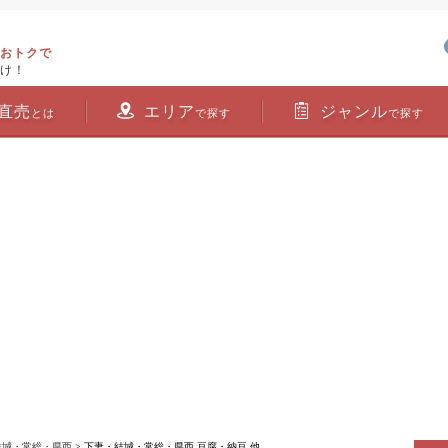
おトクで
け！
直売
エリア
ジャンル
とは
で探す
で探す
結城・常総・県西
> 下妻・結城・常総・県西 豆腐・納豆 他