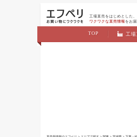
工場直売をはじめとした、
ワクワクな直売情報
をお届
TOP
工場
直売所情報のエフペリ
>
エリアで探す
>
関東
>
茨城県
>
下妻・