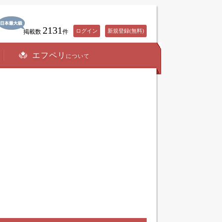
2131
ログイン
新規登録(無料)
掲載数
件
エフペリ
について