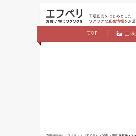
工場直売をはじめとした、
ワクワクな直売情報
をお届
TOP
工場
直売所情報のエフペリ
>
エリアで探す
>
関東
> 関東 洋菓子・ス