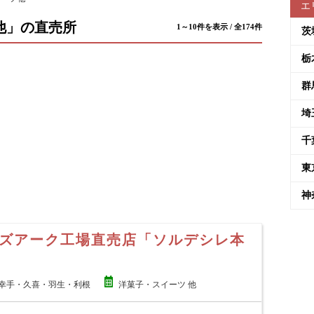
エ
他」の直売所
1～10件を表示 / 全174件
茨
栃
群
埼
千
東
神
ズアーク工場直売店「ソルデシレ本
幸手・久喜・羽生・利根
洋菓子・スイーツ 他