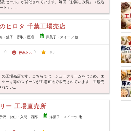
感謝セール』が開催されています。毎回『お楽しみ袋』（税込
ト」、...
のヒロタ 千葉工場売店
旭・銚子・香取・匝瑳
洋菓子・スイーツ 他
0
0
0.0
」の工場売店です。こちらでは、シュークリームをはじめ、エ
、ケーキ等のスイーツが工場直送で販売されています。工場売
てい...
リー 工場直売所
所沢・狭山・入間・西部
洋菓子・スイーツ 他