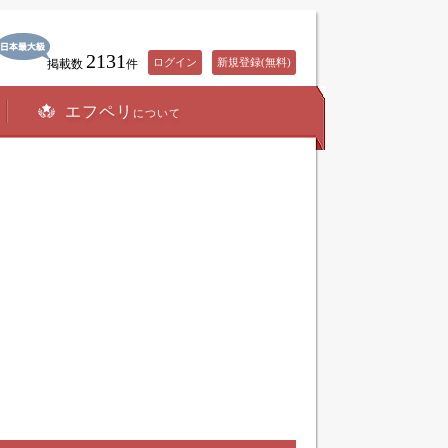
2131
ログイン
新規登録(無料)
掲載数
件
エフペリ
について