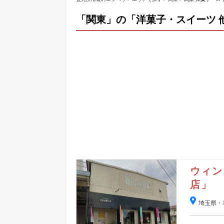
「関東」の「洋菓子・スイーツ 
ウィン
店」
埼玉県・