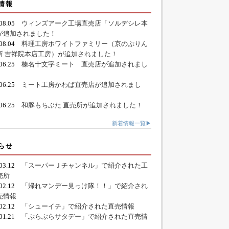
情報
.08.05
ウィンズアーク工場直売店「ソルデシレ本
が追加されました！
.08.04
料理工房ホワイトファミリー（京のぷりん
所 吉祥院本店工房）が追加されました！
.06.25
榛名十文字ミート 直売店が追加されまし
.06.25
ミート工房かわば直売店が追加されまし
.06.25
和豚もちぶた 直売所が追加されました！
新着情報一覧▶
らせ
.03.12
「スーパーＪチャンネル」で紹介された工
売所
.02.12
「帰れマンデー見っけ隊！！」で紹介され
売情報
.02.12
「シューイチ」で紹介された直売情報
.01.21
「ぶらぶらサタデー」で紹介された直売情