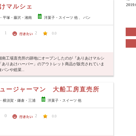
2019
けマルシェ
・平塚・藤沢・湘南
洋菓子・スイーツ 他 、 パン
1
2
0.0
湘南工場直売所の跡地にオープンしたのが『ありあけマルシ
「ありあけハーバー」のアウトレット商品が販売されていま
ンや総菜...
ュージャーマン 大船工房直売所
・横須賀・鎌倉・三浦
洋菓子・スイーツ 他
0
2
0.0