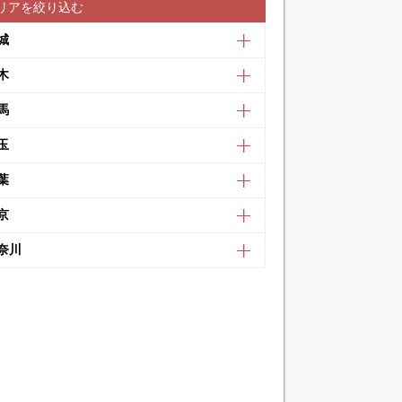
リアを絞り込む
城
木
馬
玉
葉
京
奈川