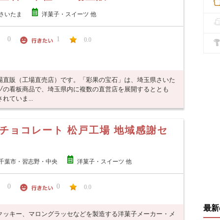
さいたま
洋菓子・スイーツ 他
0
1
0.0
場直販（工場直売店）です。「彩果の宝石」は、埼玉県さいた
ヅの看板商品で、埼玉県内に複数の直営店を展開するととも
ていま...
チョコレート 松戸工場 地域感謝セ
千葉市・習志野・中央
洋菓子・スイーツ 他
0
0
0.0
最新
クッキー、マロングラッセなどを製造する洋菓子メーカー・メ