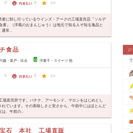
0
0
0.0
業者に卸し行っているウインズ・アークの工場直売店「ソルデ
黄金麦」（洋風のおまんじゅう）は地元で知る人ぞ知る逸品と
常...
チ食品
ジ
川越・坂戸・比企
洋菓子・スイーツ 他
0
0
0.0
の工場直売所です。バナナ、アーモンド、マロンをはじめとし
されています。その美味しさと安さから、午前中にはほとんど
、午前の...
宝石 本社 工場直販