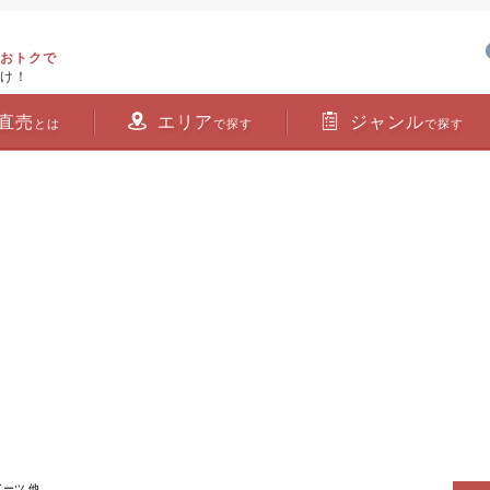
おトクで
け！
直売
エリア
ジャンル
とは
で探す
で探す
イーツ 他