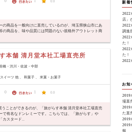
0
1
0.0
新着
2022
店」
リーの商品を一般向けに直売しているのが、埼玉県狭山市にあ
2022
キ等の商品を、味や品質には問題のない規格外アウトレット商
調進
2022
た！
2022
す本舗 清月堂本社工場直売所
た！
2022
前橋・渋川・佐波・中部
スイーツ 他 、 和菓子 、 米菓・お菓子
お知
0
1
0.0
2019
場直
2019
買うことができるのが、「旅がらす本舗 清月堂本社工場直売
た直
カーで有名なドンレミーです。こちらでは、「旅がらす」や
2019
カスタード...
2019
報