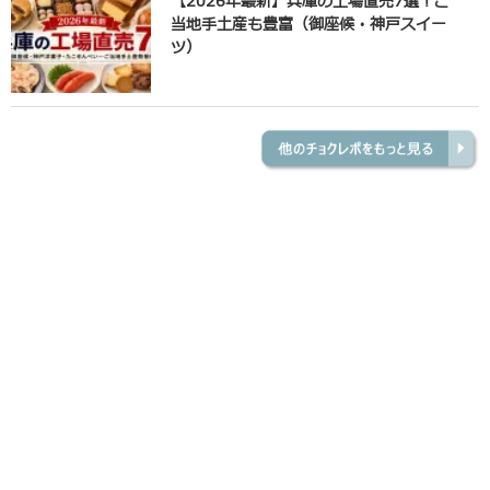
【2026年最新】兵庫の工場直売7選！ご
当地手土産も豊富（御座候・神戸スイー
ツ）