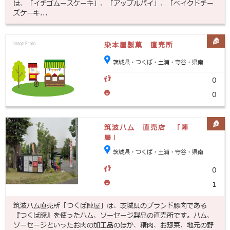
は、「イチゴムースケーキ」、「アップルパイ」、「ベイクドチー
ズケーキ...
染本屋製菓 直売所
茨城県・つくば・土浦・守谷・県南
0
0
筑波ハム 直売店 「陣
屋」
茨城県・つくば・土浦・守谷・県南
0
1
筑波ハム直売所「つくば陣屋」は、茨城県のブランド豚肉である
『つくば豚』を使ったハム、ソーセージ製品の直売所です。ハム、
ソーセージといったお肉の加工品のほか、精肉、お惣菜、地元の野