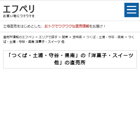
工場直売をはじめとした、
おトクでワクワクな直売情報
をお届け！
直売所情報のエフペリ
>
エリアで探す
>
関東
>
茨城県
>
つくば・土浦・守谷・県南
> つく
ば・土浦・守谷・県南 洋菓子・スイーツ 他
「つくば・土浦・守谷・県南」の「洋菓子・スイーツ
他」の直売所