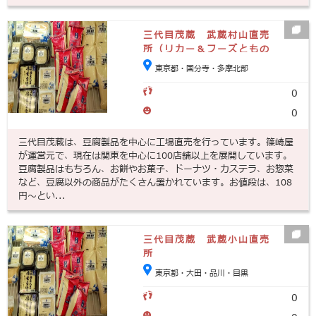
三代目茂蔵 武蔵村山直売
所（リカー＆フーズともの
や店内）
東京都・国分寺・多摩北部
0
0
三代目茂蔵は、豆腐製品を中心に工場直売を行っています。篠崎屋
が運営元で、現在は関東を中心に100店舗以上を展開しています。
豆腐製品はもちろん、お餅やお菓子、ドーナツ・カステラ、お惣菜
など、豆腐以外の商品がたくさん置かれています。お値段は、108
円～とい...
三代目茂蔵 武蔵小山直売
所
東京都・大田・品川・目黒
0