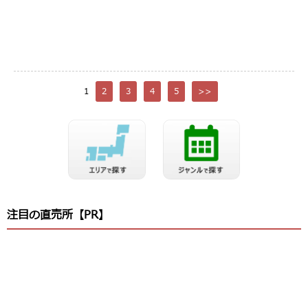
1
2
3
4
5
>>
注目の直売所【PR】