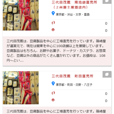
三代目茂蔵 南池袋直売所
（上州屋土尾酒店内）
東京都・渋谷・文京・豊島
0
0
三代目茂蔵は、豆腐製品を中心に工場直売を行っています。篠崎屋
が運営元で、現在は関東を中心に100店舗以上を展開しています。
豆腐製品はもちろん、お餅やお菓子、ドーナツ・カステラ、お惣菜
など、豆腐以外の商品がたくさん置かれています。お値段は、108
円～とい...
三代目茂蔵 町田直売所
東京都・町田・日野・八王子
0
0
三代目茂蔵は、豆腐製品を中心に工場直売を行っています。篠崎屋