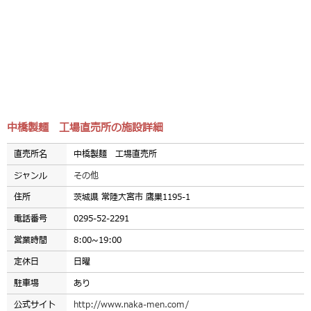
中橋製麺 工場直売所の施設詳細
直売所名
中橋製麺 工場直売所
ジャンル
その他
住所
茨城県 常陸大宮市 鷹巣1195-1
電話番号
0295-52-2291
営業時間
8:00~19:00
定休日
日曜
駐車場
あり
公式サイト
http://www.naka-men.com/