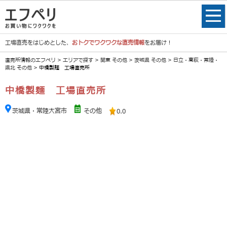
工場直売をはじめとした、
おトクでワクワクな直売情報
をお届け！
直売所情報のエフペリ
>
エリアで探す
>
関東 その他
>
茨城県 その他
>
日立・高萩・常陸・
県北 その他
> 中橋製麺 工場直売所
中橋製麺 工場直売所
茨城県・常陸大宮市
その他
0.0