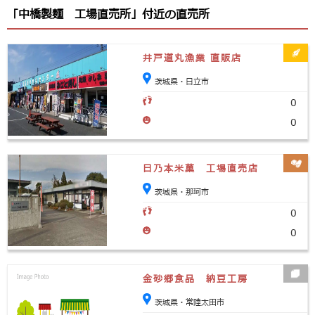
「中橋製麺 工場直売所」付近の直売所
井戸道丸漁業 直販店
茨城県・日立市
0
0
日乃本米菓 工場直売店
茨城県・那珂市
0
0
金砂郷食品 納豆工房
茨城県・常陸太田市