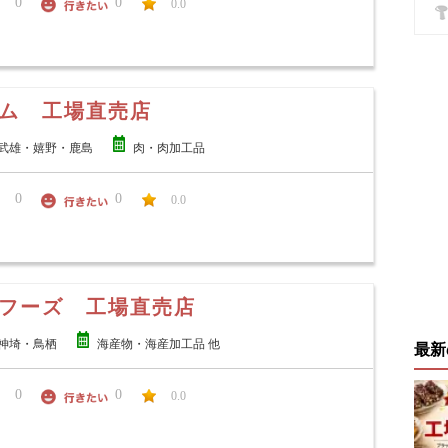
0
0
0.0
ム 工場直売店
武雄・嬉野・鹿島
肉・肉加工品
0
0
0.0
フーズ 工場直売店
神埼・鳥栖
海産物・海産加工品 他
最新
0
0
0.0