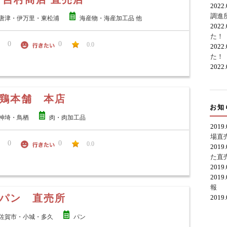
2022
調進
唐津・伊万里・東松浦
海産物・海産加工品 他
2022
た！
0
0
0.0
2022
た！
2022
鶏本舗 本店
お知
神埼・鳥栖
肉・肉加工品
2019
場直
0
0
0.0
2019
た直
2019
2019
報
パン 直売所
2019
佐賀市・小城・多久
パン