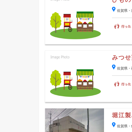
佐賀県・
みつせ
佐賀県・
堀江製
佐賀県・