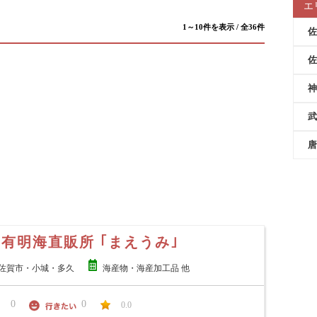
エ
1～10件を表示 / 全36件
佐
佐
神
武
唐
賀有明海直販所 ｢まえうみ｣
佐賀市・小城・多久
海産物・海産加工品 他
0
0
0.0