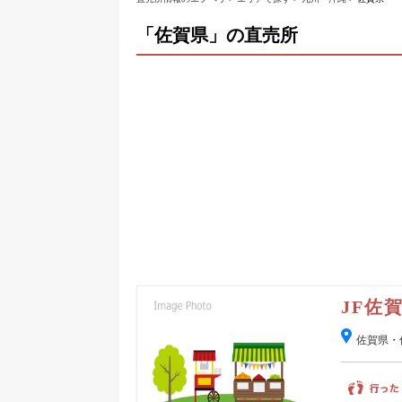
「佐賀県」の直売所
JF佐
佐賀県・