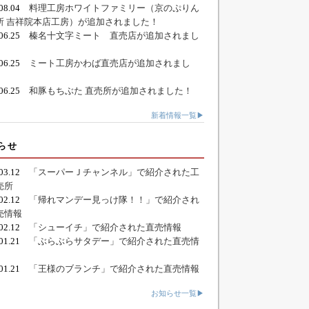
.08.04
料理工房ホワイトファミリー（京のぷりん
所 吉祥院本店工房）が追加されました！
.06.25
榛名十文字ミート 直売店が追加されまし
.06.25
ミート工房かわば直売店が追加されまし
.06.25
和豚もちぶた 直売所が追加されました！
新着情報一覧▶
らせ
.03.12
「スーパーＪチャンネル」で紹介された工
売所
.02.12
「帰れマンデー見っけ隊！！」で紹介され
売情報
.02.12
「シューイチ」で紹介された直売情報
.01.21
「ぶらぶらサタデー」で紹介された直売情
.01.21
「王様のブランチ」で紹介された直売情報
お知らせ一覧▶