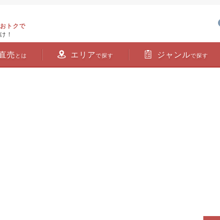
おトクで
け！
直売
エリア
ジャンル
とは
で探す
で探す