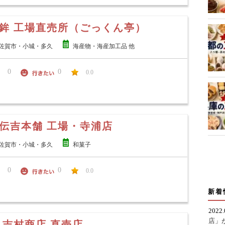
鉾 工場直売所（ごっくん亭）
佐賀市・小城・多久
海産物・海産加工品 他
0
0
0.0
伝吉本舗 工場・寺浦店
佐賀市・小城・多久
和菓子
0
0
0.0
新着
2022
店」
 吉村商店 直売店