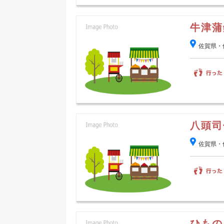
牛津蒲
佐賀県・
八頭司
佐賀県・
ひもの