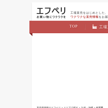
工場直売をはじめとした、
ワクワクな直売情報
をお届
TOP
工場
直売所情報のエフペリ
>
エリアで探す
>
九州・沖縄
> 佐賀県