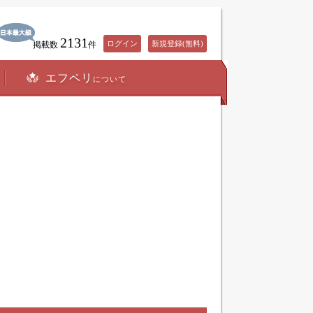
2131
ログイン
新規登録(無料)
掲載数
件
エフペリ
について