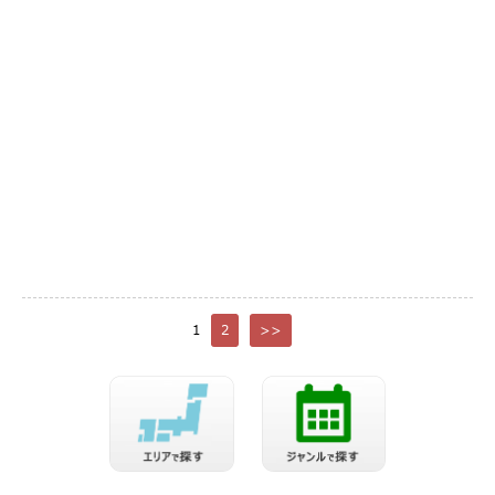
1
2
>>