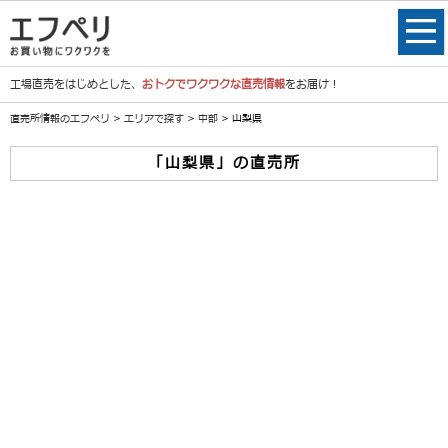
工場直売をはじめとした、
おトクでワクワクな直売情報
をお届け！
直売所情報のエフペリ
>
エリアで探す
>
中部
> 山梨県
「山梨県」の直売所