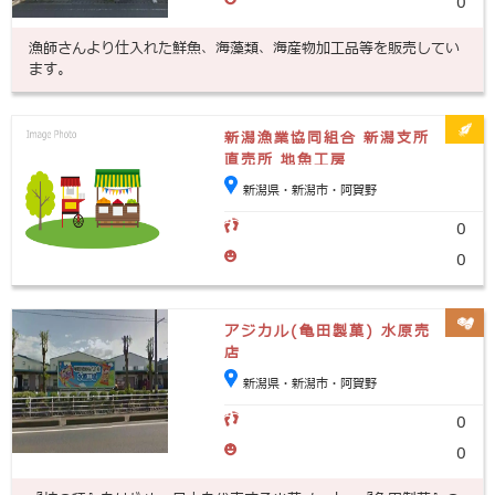
0
漁師さんより仕入れた鮮魚、海藻類、海産物加工品等を販売してい
ます。
新潟漁業協同組合 新潟支所
直売所 地魚工房
新潟県・新潟市・阿賀野
0
0
アジカル(亀田製菓) 水原売
店
新潟県・新潟市・阿賀野
0
0