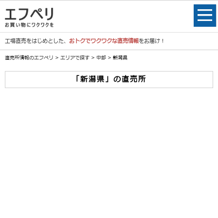
工場直売をはじめとした、
おトクでワクワクな直売情報
をお届け！
直売所情報のエフペリ
>
エリアで探す
>
中部
> 新潟県
「新潟県」の直売所