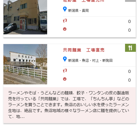
佐野屋 工場直売所
新潟県・長岡
0
0
共同麺業 工場直売
新潟県・魚沼・村上・新発田
0
0
ラーメンやそば・うどんなどの麺類、餃子・ワンタンの皮の製造販
売を行っている「共同麺業」では、工場で、「ちんちん亭」などの
ラーメンを買うことできます。魚沼のおいしい水を使ったラーメン
生地は、絶品です。魚沼地域の様々なラーメン店に麺を提供してい
て、地...