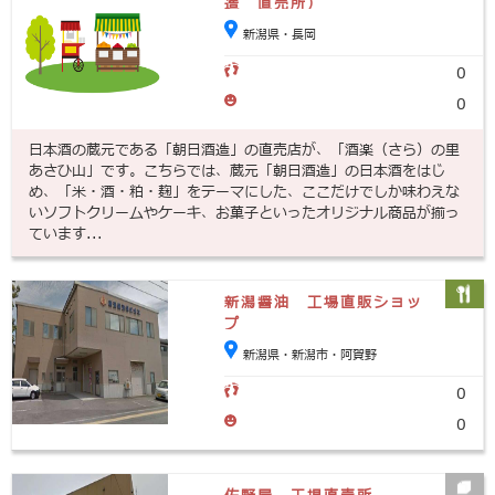
造 直売所）
新潟県・長岡
0
0
日本酒の蔵元である「朝日酒造」の直売店が、「酒楽（さら）の里
あさひ山」です。こちらでは、蔵元「朝日酒造」の日本酒をはじ
め、「米・酒・粕・麹」をテーマにした、ここだけでしか味わえな
いソフトクリームやケーキ、お菓子といったオリジナル商品が揃っ
ています...
新潟醤油 工場直販ショッ
プ
新潟県・新潟市・阿賀野
0
0