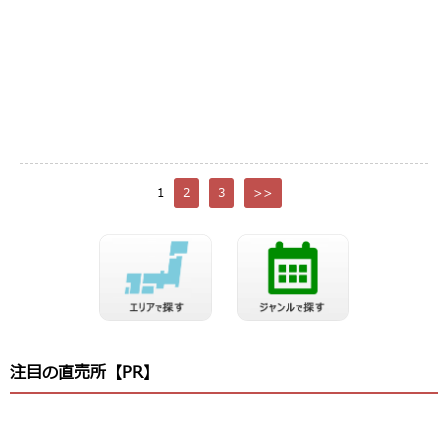
1
2
3
>>
注目の直売所【PR】