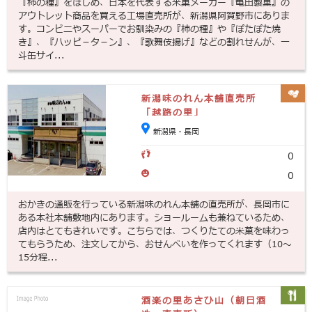
『柿の種』をはじめ、日本を代表する米菓メーカー『亀田製菓』の
アウトレット商品を買える工場直売所が、新潟県阿賀野市にありま
す。コンビニやスーパーでお馴染みの『柿の種』や『ぽたぽた焼
き』、『ハッピ－タ－ン』、『歌舞伎揚げ』などの割れせんが、一
斗缶サイ...
新潟味のれん本舗直売所
「越路の里」
新潟県・長岡
0
0
おかきの通販を行っている新潟味のれん本舗の直売所が、長岡市に
ある本社本舗敷地内にあります。ショールームも兼ねているため、
店内はとてもきれいです。こちらでは、つくりたての米菓を味わっ
てもらうため、注文してから、おせんべいを作ってくれます（10～
15分程...
酒楽の里あさひ山（朝日酒