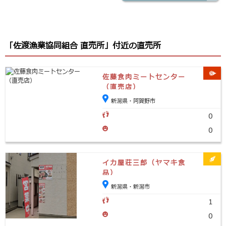
「佐渡漁業協同組合 直売所」付近の直売所
佐藤食肉ミートセンター
（直売店）
新潟県・阿賀野市
0
0
イカ屋荘三郎（ヤマキ食
品）
新潟県・新潟市
1
0