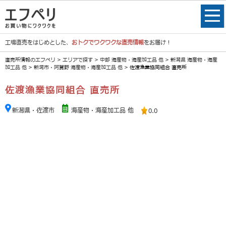
工場直売をはじめとした、
おトクでワクワクな直売情報
をお届け！
直売所情報のエフペリ
>
エリアで探す
>
中部 海産物・海産加工品 他
>
新潟県 海産物・海産
加工品 他
>
新潟市・阿賀野 海産物・海産加工品 他
> 佐渡漁業協同組合 直売所
佐渡漁業協同組合 直売所
新潟県・佐渡市
海産物・海産加工品 他
0.0