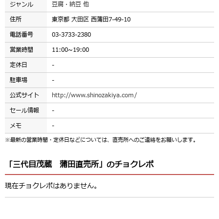
ジャンル
豆腐・納豆 他
住所
東京都 大田区 西蒲田7-49-10
電話番号
03-3733-2380
営業時間
11:00~19:00
定休日
-
駐車場
-
公式サイト
http://www.shinozakiya.com/
セール情報
-
メモ
-
※最新の営業時間・定休日などについては、直売所へのご連絡をお願いします。
「三代目茂蔵 蒲田直売所」のチョクレポ
現在チョクレポはありません。