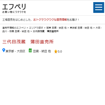
工場直売をはじめとした、
おトクでワクワクな直売情報
をお届け！
直売所情報のエフペリ
>
エリアで探す
>
関東 豆腐・納豆 他
>
東京都 豆腐・納豆 他
>
大田・
品川・目黒 豆腐・納豆 他
> 三代目茂蔵 蒲田直売所
三代目茂蔵 蒲田直売所
東京都・大田区
豆腐・納豆 他
0.0