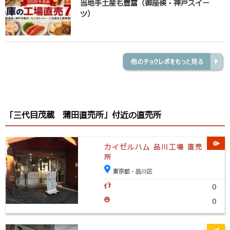
当地手土産も豊富（御座候・神戸スイー
ツ）
「三代目茂蔵 蒲田直売所」付近の直売所
カイゼルハム 品川工場 直売
所
東京都・品川区
0
0