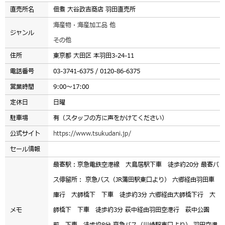
直売所名
佃煮 大谷政吉商店 羽田直売所
海産物・海産加工品 他
ジャンル
その他
住所
東京都 大田区 本羽田3-24-11
電話番号
03-3741-6375 / 0120-86-6375
営業時間
9:00～17:00
定休日
日曜
駐車場
有（スタッフの方に声をかけてください）
公式サイト
https://www.tsukudani.jp/
セール情報
最寄駅：京急電鉄空港線 大鳥居駅下車 徒歩約20分 最寄バ
ス停留所： 京急バス（JR蒲田駅東口より） 六郷経由羽田車
庫行 大師橋下 下車 徒歩約3分 六郷経由大師橋下行 大
メモ
師橋下 下車 徒歩約3分 萩中経由羽田空港行 萩中公園
前 下車 徒歩約8分 京急バス（川崎駅東口より） 羽田空港