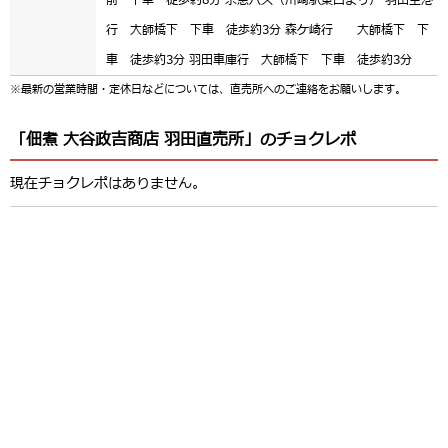
行 大師橋下 下車 徒歩約3分 森ケ崎行 大師橋下 下
車 徒歩約3分 羽田車庫行 大師橋下 下車 徒歩約3分
※最新の営業時間・定休日などについては、直売所へのご連絡をお願いします。
「佃煮 大谷政吉商店 羽田直売所」のチョクレポ
現在チョクレポはありません。