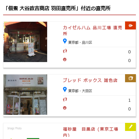
「佃煮 大谷政吉商店 羽田直売所」付近の直売所
カイゼルハム 品川工場 直売
所
東京都・品川区
0
0
ブレッド ボックス 雑色店
東京都・大田区
1
0
福砂屋 目黒店 (東京工場
内)