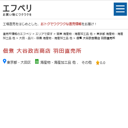
工場直売をはじめとした、
おトクでワクワクな直売情報
をお届け！
直売所情報のエフペリ
>
エリアで探す
>
関東 海産物・海産加工品 他
>
東京都 海産物・海産
加工品 他
>
大田・品川・目黒 海産物・海産加工品 他
> 佃煮 大谷政吉商店 羽田直売所
佃煮 大谷政吉商店 羽田直売所
東京都・大田区
海産物・海産加工品 他
、
その他
0.0