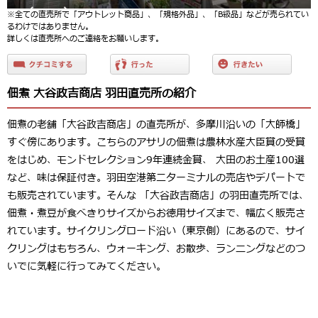
※全ての直売所で「アウトレット商品」、「規格外品」、「B級品」などが売られてい
るわけではありません。
詳しくは直売所へのご連絡をお願いします。
佃煮 大谷政吉商店 羽田直売所の紹介
佃煮の老舗「大谷政吉商店」の直売所が、多摩川沿いの「大師橋」
すぐ傍にあります。こちらのアサリの佃煮は農林水産大臣賞の受賞
をはじめ、モンドセレクション9年連続金賞、 大田のお土産100選
など、味は保証付き。羽田空港第二ターミナルの売店やデパートで
も販売されています。そんな 「大谷政吉商店」の羽田直売所では、
佃煮・煮豆が食べきりサイズからお徳用サイズまで、幅広く販売さ
れています。サイクリングロード沿い（東京側）にあるので、サイ
クリングはもちろん、ウォーキング、お散歩、ランニングなどのつ
いでに気軽に行ってみてください。