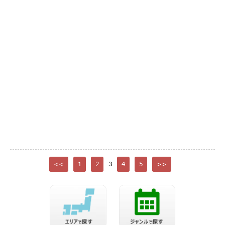
<<
1
2
3
4
5
>>