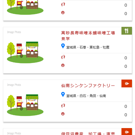
0
0
高砂長寿味噌本舗味噌工場
見学
宮城県・石巻・東松島・牡鹿
0
0
仙南シンケンファクトリー
宮城県・白石・角田・仙南
0
0
伊豆沼農産 加工場・直売