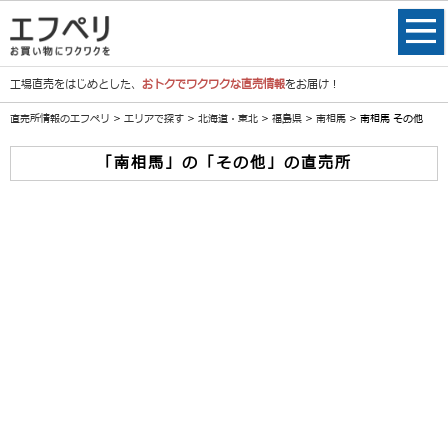
工場直売をはじめとした、
おトクでワクワクな直売情報
をお届け！
直売所情報のエフペリ
>
エリアで探す
>
北海道・東北
>
福島県
>
南相馬
> 南相馬 その他
「南相馬」の「その他」の直売所