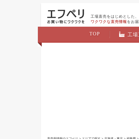
工場直売をはじめとした、
ワクワクな直売情報
をお届
TOP
工場
直売所情報のエフペリ
>
エリアで探す
>
北海道・東北
>
福島県