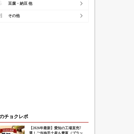
豆腐・納豆 他
その他
のチョクレポ
【2026年最新】愛知の工場直売7
選！ご当地手土産も豊富（ブラッ