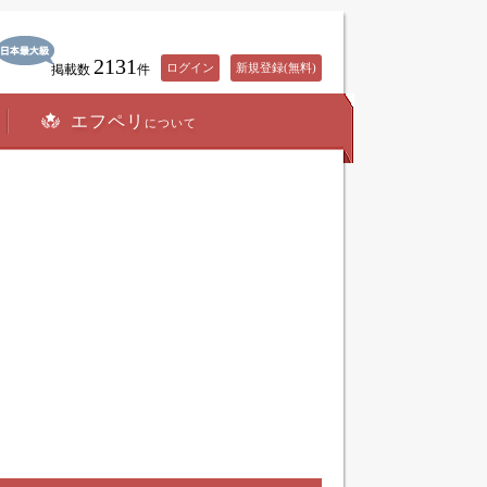
2131
ログイン
新規登録(無料)
掲載数
件
エフペリ
について