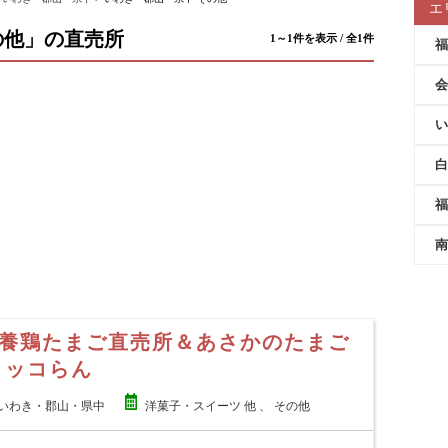
エ
の他」の直売所
1～1件を表示 / 全1件
福
会
い
白
福
南
養鶏たまご直売所＆あさかのたまご
コッコらん
いわき・郡山・県中
洋菓子・スイーツ 他 、 その他