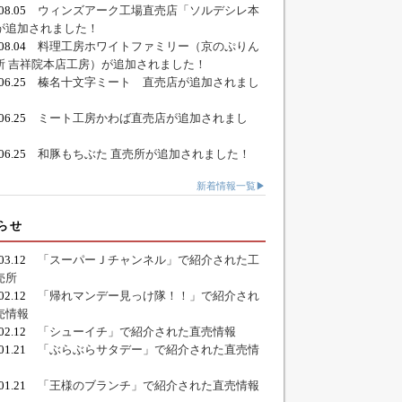
.08.05
ウィンズアーク工場直売店「ソルデシレ本
が追加されました！
.08.04
料理工房ホワイトファミリー（京のぷりん
所 吉祥院本店工房）が追加されました！
.06.25
榛名十文字ミート 直売店が追加されまし
.06.25
ミート工房かわば直売店が追加されまし
.06.25
和豚もちぶた 直売所が追加されました！
新着情報一覧▶
らせ
.03.12
「スーパーＪチャンネル」で紹介された工
売所
.02.12
「帰れマンデー見っけ隊！！」で紹介され
売情報
.02.12
「シューイチ」で紹介された直売情報
.01.21
「ぶらぶらサタデー」で紹介された直売情
.01.21
「王様のブランチ」で紹介された直売情報