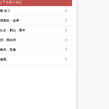
リアを絞り込む
島 全て
津若松・会津
わき・郡山・県中
河・西白河
島市・安達
相馬