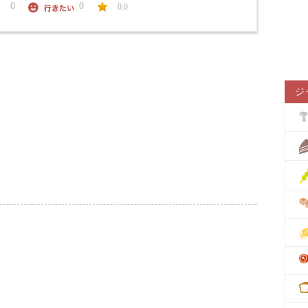
0
0
0.0
ジ