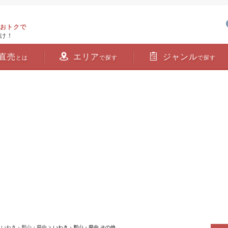
おトクで
け！
直売
エリア
ジャンル
とは
で探す
で探す
>
いわき・郡山・県中
> いわき・郡山・県中 その他