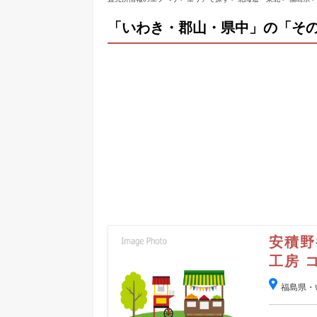
「いわき・郡山・県中」の「そ
安積野
工房 
福島県・