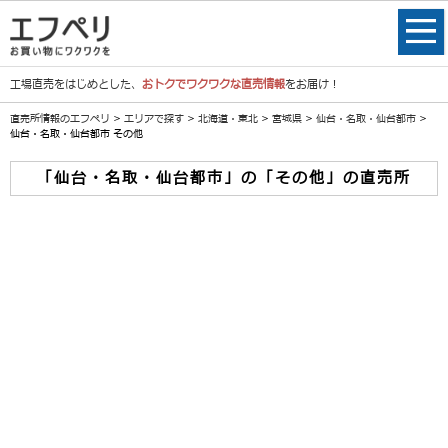
工場直売をはじめとした、
おトクでワクワクな直売情報
をお届け！
直売所情報のエフペリ
>
エリアで探す
>
北海道・東北
>
宮城県
>
仙台・名取・仙台都市
>
仙台・名取・仙台都市 その他
「仙台・名取・仙台都市」の「その他」の直売所