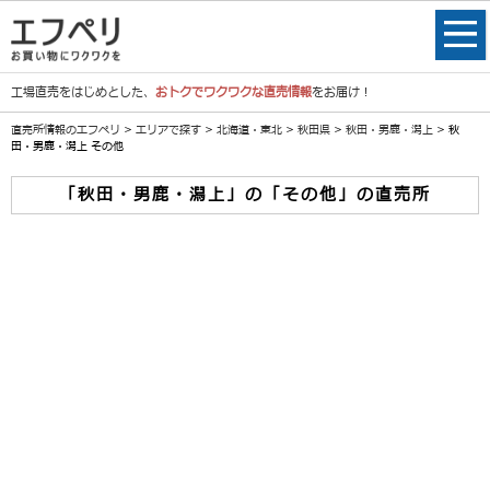
工場直売をはじめとした、
おトクでワクワクな直売情報
をお届け！
直売所情報のエフペリ
>
エリアで探す
>
北海道・東北
>
秋田県
>
秋田・男鹿・潟上
> 秋
田・男鹿・潟上 その他
「秋田・男鹿・潟上」の「その他」の直売所