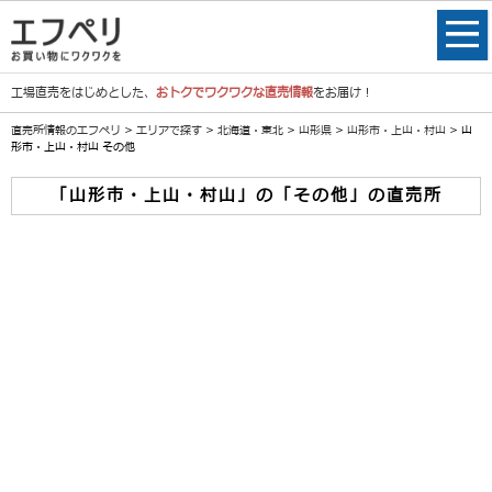
工場直売をはじめとした、
おトクでワクワクな直売情報
をお届け！
直売所情報のエフペリ
>
エリアで探す
>
北海道・東北
>
山形県
>
山形市・上山・村山
> 山
形市・上山・村山 その他
「山形市・上山・村山」の「その他」の直売所