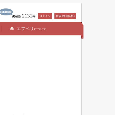
2131
ログイン
新規登録(無料)
掲載数
件
エフペリ
について