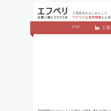
工場直売をはじめとした、
ワクワクな直売情報
をお届
TOP
工場
直売所情報のエフペリ
>
エリアで探す
>
北海道・東北 その他
>