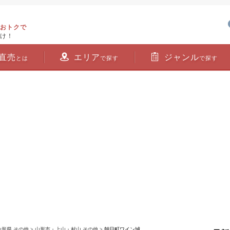
おトクで
け！
直売
エリア
ジャンル
とは
で探す
で探す
山形県 その他
>
山形市・上山・村山 その他
> 朝日町ワイン城