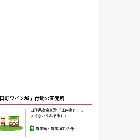
日町ワイン城」付近の直売所
山形県漁協直営 「庄内海丸（し
ょうないうみまる）」
海産物・海産加工品 他