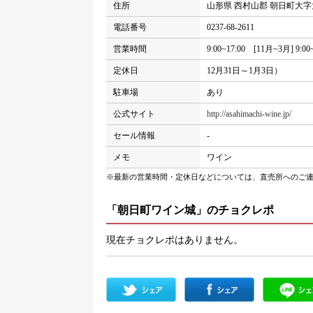
住所
山形県 西村山郡 朝日町大字
電話番号
0237-68-2611
営業時間
9:00~17:00 [11月~3月] 9:00~
定休日
12月31日～1月3日）
駐車場
あり
公式サイト
http://asahimachi-wine.jp/
セール情報
-
メモ
ワイン
※最新の営業時間・定休日などについては、直売所へのご
「朝日町ワイン城」のチョクレポ
現在チョクレポはありません。