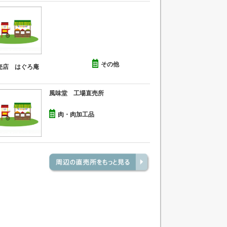
その他
売店 はぐろ庵
風味堂 工場直売所
肉・肉加工品