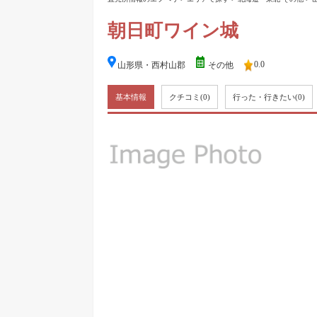
朝日町ワイン城
0.0
山形県・西村山郡
その他
基本情報
クチコミ
(0)
行った・行きたい
(0)