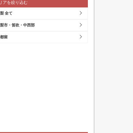
リアを絞り込む
梨 全て
梨市・笛吹・中西部
都留