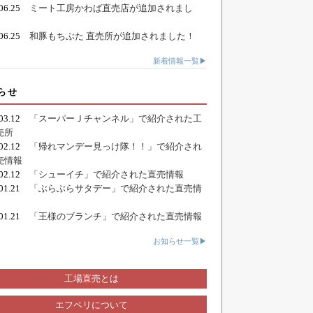
.06.25
ミート工房かわば直売店が追加されまし
.06.25
和豚もちぶた 直売所が追加されました！
新着情報一覧▶
らせ
.03.12
「スーパーＪチャンネル」で紹介された工
売所
.02.12
「帰れマンデー見っけ隊！！」で紹介され
売情報
.02.12
「シューイチ」で紹介された直売情報
.01.21
「ぶらぶらサタデー」で紹介された直売情
.01.21
「王様のブランチ」で紹介された直売情報
お知らせ一覧▶
工場直売とは
エフペリについて