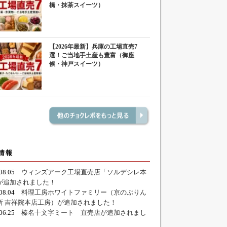
橋・抹茶スイーツ）
【2026年最新】兵庫の工場直売7
選！ご当地手土産も豊富（御座
候・神戸スイーツ）
情報
.08.05
ウィンズアーク工場直売店「ソルデシレ本
が追加されました！
.08.04
料理工房ホワイトファミリー（京のぷりん
所 吉祥院本店工房）が追加されました！
.06.25
榛名十文字ミート 直売店が追加されまし