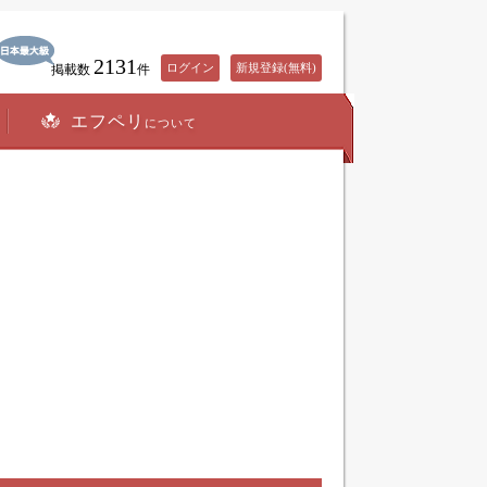
2131
ログイン
新規登録(無料)
掲載数
件
エフペリ
について