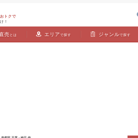
おトクで
け！
直売
エリア
ジャンル
とは
で探す
で探す
> 南都留 豆腐・納豆 他