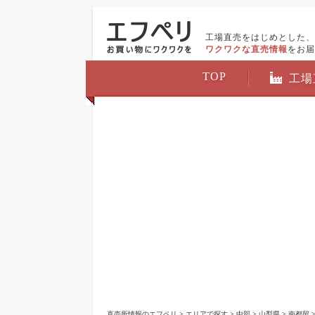
工場直売をはじめとした、
ワクワクな直売情報
をお届
TOP
工場
直売所情報のエフペリ
>
エリアで探す
>
中部
>
山梨県
>
南都留