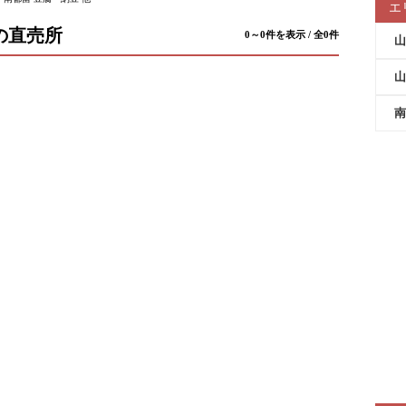
エ
の直売所
0～0件を表示 / 全0件
山
山
南