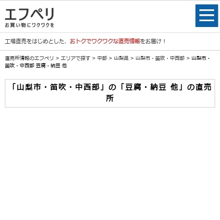
工場直売をはじめとした、
おトクでワクワクな直売情報
をお届け！
直売所情報のエフペリ
>
エリアで探す
>
中部
>
山梨県
>
山梨市・笛吹・中西部
> 山梨市・
笛吹・中西部 豆腐・納豆 他
「山梨市・笛吹・中西部」の「豆腐・納豆 他」の直売
所