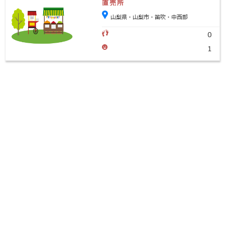
直売所
山梨県・山梨市・笛吹・中西部
0
1