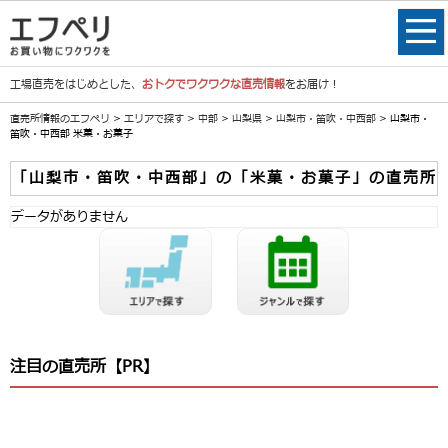
工場直売をはじめとした、
おトクでワクワクな直売情報
をお届け！
直売所情報のエフペリ
>
エリアで探す
>
中部
>
山梨県
>
山梨市・笛吹・中西部
> 山梨市・
笛吹・中西部 米菓・お菓子
「山梨市・笛吹・中西部」の「米菓・お菓子」の直売所
データがありません
注目の直売所【PR】