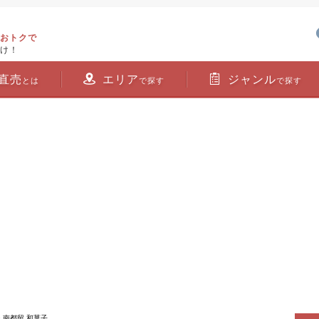
おトクで
け！
直売
エリア
ジャンル
とは
で探す
で探す
> 南都留 和菓子