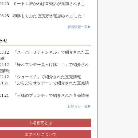
.06.25
ミート工房かわば直売店が追加されまし
.06.25
和豚もちぶた 直売所が追加されました！
新着情報一覧▶
らせ
.03.12
「スーパーＪチャンネル」で紹介された工
売所
.02.12
「帰れマンデー見っけ隊！！」で紹介され
売情報
.02.12
「シューイチ」で紹介された直売情報
.01.21
「ぶらぶらサタデー」で紹介された直売情
.01.21
「王様のブランチ」で紹介された直売情報
お知らせ一覧▶
工場直売とは
エフペリについて