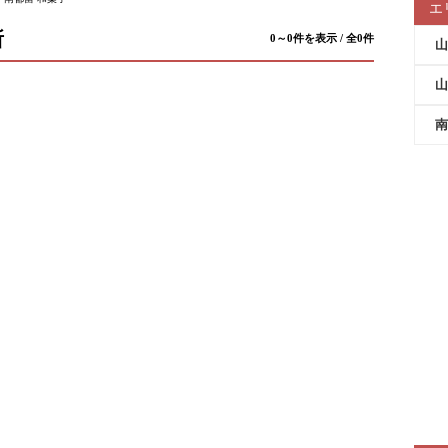
エ
所
0～0件を表示 / 全0件
山
山
南