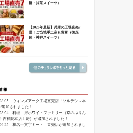
橋・抹茶スイーツ）
【2026年最新】兵庫の工場直売7
選！ご当地手土産も豊富（御座
候・神戸スイーツ）
情報
.08.05
ウィンズアーク工場直売店「ソルデシレ本
が追加されました！
.08.04
料理工房ホワイトファミリー（京のぷりん
所 吉祥院本店工房）が追加されました！
.06.25
榛名十文字ミート 直売店が追加されまし