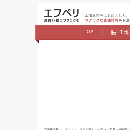
工場直売をはじめとした、
ワクワクな直売情報
をお届
TOP
工場
直売所情報のエフペリ
>
エリアで探す
>
中部
>
山梨県
>
南都留