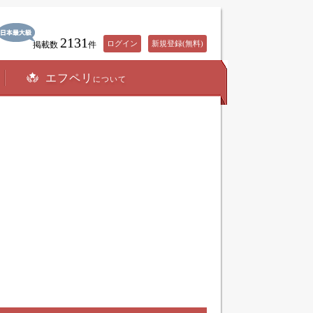
2131
ログイン
新規登録(無料)
掲載数
件
エフペリ
について