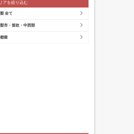
リアを絞り込む
梨 全て
梨市・笛吹・中西部
都留