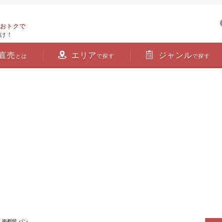
おトクで
け！
直売
エリア
ジャンル
とは
で探す
で探す
> 南都留 パン