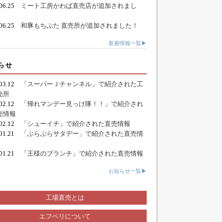
.06.25
ミート工房かわば直売店が追加されまし
.06.25
和豚もちぶた 直売所が追加されました！
新着情報一覧▶
らせ
.03.12
「スーパーＪチャンネル」で紹介された工
売所
.02.12
「帰れマンデー見っけ隊！！」で紹介され
売情報
.02.12
「シューイチ」で紹介された直売情報
.01.21
「ぶらぶらサタデー」で紹介された直売情
.01.21
「王様のブランチ」で紹介された直売情報
お知らせ一覧▶
工場直売とは
エフペリについて