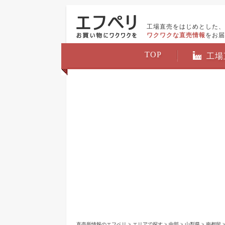
工場直売をはじめとした、
ワクワクな直売情報
をお届
TOP
工場
直売所情報のエフペリ
>
エリアで探す
>
中部
>
山梨県
>
南都留