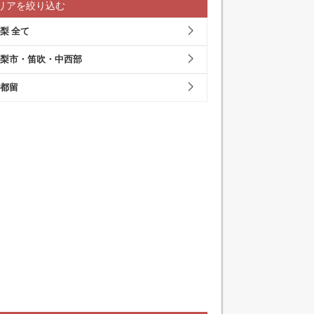
リアを絞り込む
梨 全て
梨市・笛吹・中西部
都留