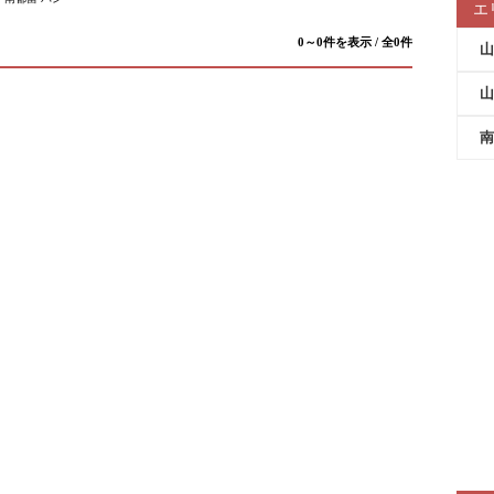
エ
0～0件を表示 / 全0件
山
山
南