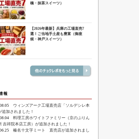
橋・抹茶スイーツ）
【2026年最新】兵庫の工場直売7
選！ご当地手土産も豊富（御座
候・神戸スイーツ）
情報
.08.05
ウィンズアーク工場直売店「ソルデシレ本
が追加されました！
.08.04
料理工房ホワイトファミリー（京のぷりん
所 吉祥院本店工房）が追加されました！
.06.25
榛名十文字ミート 直売店が追加されまし