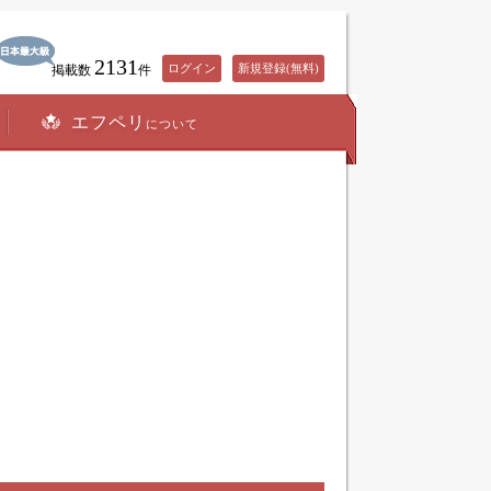
2131
ログイン
新規登録(無料)
掲載数
件
エフペリ
について