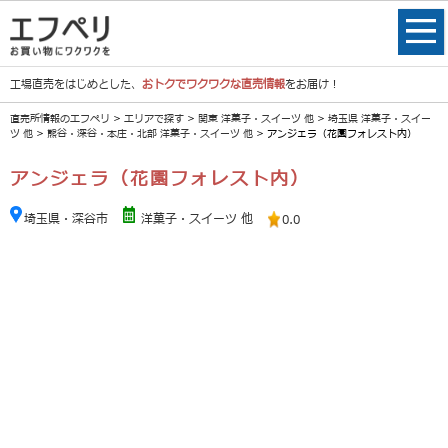
工場直売をはじめとした、
おトクでワクワクな直売情報
をお届け！
直売所情報のエフペリ
>
エリアで探す
>
関東 洋菓子・スイーツ 他
>
埼玉県 洋菓子・スイー
ツ 他
>
熊谷・深谷・本庄・北部 洋菓子・スイーツ 他
> アンジェラ（花園フォレスト内）
アンジェラ（花園フォレスト内）
埼玉県・深谷市
洋菓子・スイーツ 他
0.0