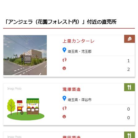
「アンジェラ（花園フォレスト内）」付近の直売所
上里カンターレ
埼玉県・児玉郡
1
2
滝澤酒造
埼玉県・深谷市
0
0
権田酒造