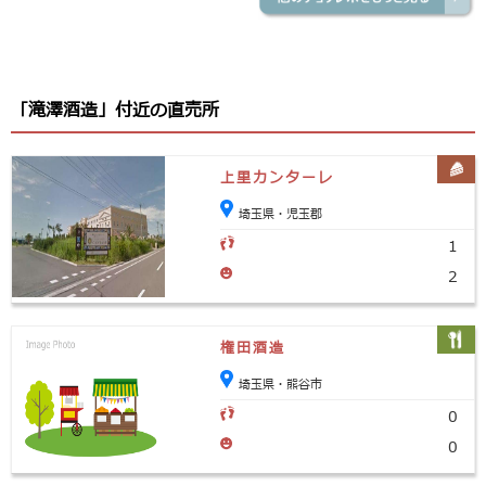
「滝澤酒造」付近の直売所
上里カンターレ
埼玉県・児玉郡
1
2
権田酒造
埼玉県・熊谷市
0
0