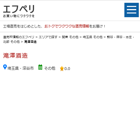
工場直売をはじめとした、
おトクでワクワクな直売情報
をお届け！
直売所情報のエフペリ
>
エリアで探す
>
関東 その他
>
埼玉県 その他
>
熊谷・深谷・本庄・
北部 その他
> 滝澤酒造
滝澤酒造
埼玉県・深谷市
その他
0.0