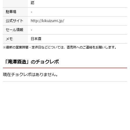
認
駐車場
-
公式サイト
http://kikuizumi.jp/
セール情報
-
メモ
日本酒
※最新の営業時間・定休日などについては、直売所へのご連絡をお願いします。
「滝澤酒造」のチョクレポ
現在チョクレポはありません。