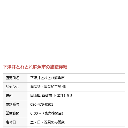
下津井とれとれ鮮魚市の施設詳細
直売所名
下津井とれとれ鮮魚市
ジャンル
海産物・海産加工品 他
住所
岡山県 倉敷市 下津井1-9-8
電話番号
086-479-9301
営業時間
6:00～（完売後閉店）
定休日
土・日・祝祭のみ営業