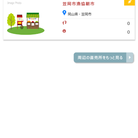
笠岡市漁協朝市
岡山県・笠岡市
0
0