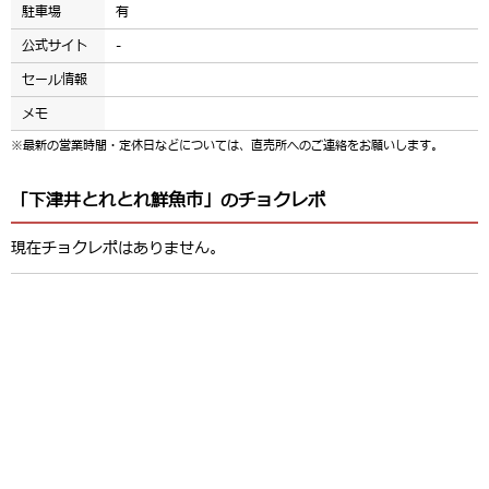
駐車場
有
公式サイト
-
セール情報
メモ
※最新の営業時間・定休日などについては、直売所へのご連絡をお願いします。
「下津井とれとれ鮮魚市」のチョクレポ
現在チョクレポはありません。