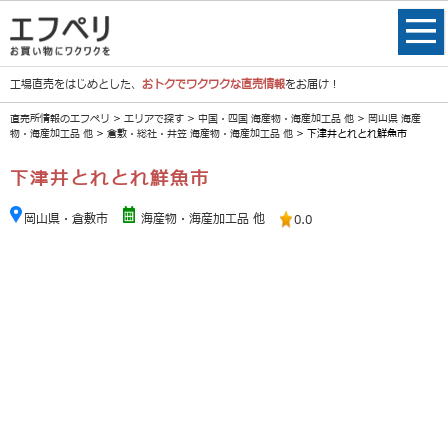
工場直売をはじめとした、
おトクでワクワクな直売情報
をお届け！
直売所情報のエフペリ
>
エリアで探す
>
中国・四国 海産物・海産加工品 他
>
岡山県 海産
物・海産加工品 他
>
倉敷・総社・井笠 海産物・海産加工品 他
> 下津井とれとれ鮮魚市
下津井とれとれ鮮魚市
岡山県・倉敷市
海産物・海産加工品 他
0.0