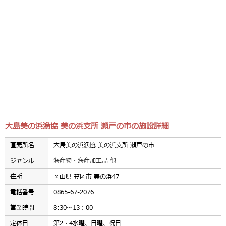
大島美の浜漁協 美の浜支所 瀬戸の市の施設詳細
直売所名
大島美の浜漁協 美の浜支所 瀬戸の市
ジャンル
海産物・海産加工品 他
住所
岡山県 笠岡市 美の浜47
電話番号
0865-67-2076
営業時間
8:30～13：00
定休日
第2・4水曜、日曜、祝日