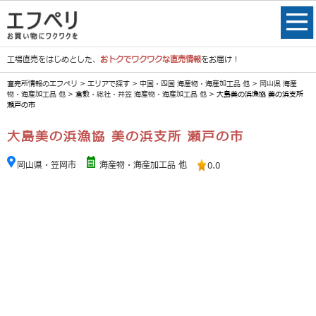
工場直売をはじめとした、
おトクでワクワクな直売情報
をお届け！
直売所情報のエフペリ
>
エリアで探す
>
中国・四国 海産物・海産加工品 他
>
岡山県 海産
物・海産加工品 他
>
倉敷・総社・井笠 海産物・海産加工品 他
> 大島美の浜漁協 美の浜支所
瀬戸の市
大島美の浜漁協 美の浜支所 瀬戸の市
岡山県・笠岡市
海産物・海産加工品 他
0.0