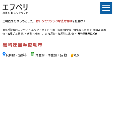
工場直売をはじめとした、
おトクでワクワクな直売情報
をお届け！
直売所情報のエフペリ
>
エリアで探す
>
中国・四国 海産物・海産加工品 他
>
岡山県 海産
物・海産加工品 他
>
倉敷・総社・井笠 海産物・海産加工品 他
> 黒崎連島漁協朝市
黒崎連島漁協朝市
岡山県・倉敷市
海産物・海産加工品 他
0.0