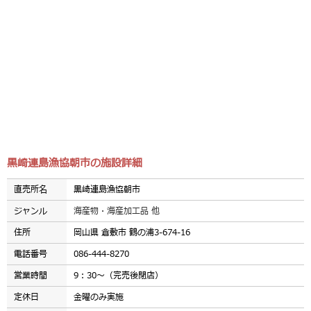
黒崎連島漁協朝市の施設詳細
直売所名
黒崎連島漁協朝市
ジャンル
海産物・海産加工品 他
住所
岡山県 倉敷市 鶴の浦3-674-16
電話番号
086-444-8270
営業時間
9：30～（完売後閉店）
定休日
金曜のみ実施