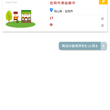
笠岡市漁協朝市
岡山県・笠岡市
0
0