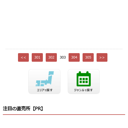
<<
301
302
303
304
305
>>
注目の直売所【PR】