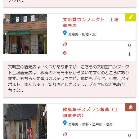
アウト...
文明堂コンフェクト 工場
直売店
東京都・板橋・北
0
1
文明堂の直売店はいくつかありますが、こちらの文明堂コンフェク
ト工場直売店は、板橋の西高島平駅から歩いてすぐのところにあり
ます。もちろん定番はカステラですが、他にもブッセ、小巻、パイ
ポルト、まんじゅう、切り落としカステラ、ブッセ皮などもあり、
色々な...
欧風菓子スズラン製菓（工
場直売店）
東京都・葛飾・江戸川・城東
0