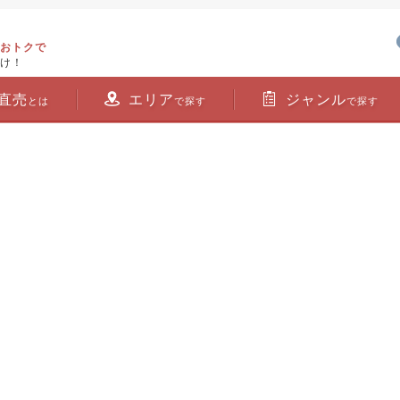
おトクで
け！
直売
エリア
ジャンル
とは
で探す
で探す