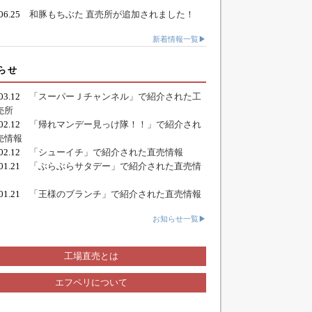
.06.25
和豚もちぶた 直売所が追加されました！
新着情報一覧▶
らせ
.03.12
「スーパーＪチャンネル」で紹介された工
売所
.02.12
「帰れマンデー見っけ隊！！」で紹介され
売情報
.02.12
「シューイチ」で紹介された直売情報
.01.21
「ぶらぶらサタデー」で紹介された直売情
.01.21
「王様のブランチ」で紹介された直売情報
お知らせ一覧▶
工場直売とは
エフペリについて