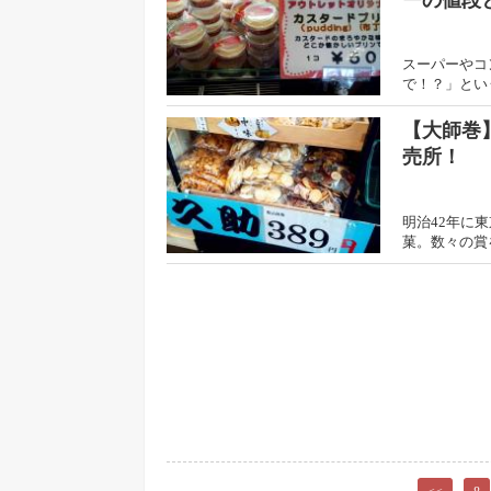
ーの値段
スーパーやコ
で！？」とい
【大師巻
売所！
明治42年に
菓。数々の賞