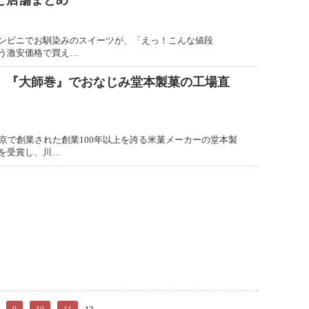
と店舗まとめ
ンビニでお馴染みのスイーツが、「えっ！こんな値段
う激安価格で買え…
】『大師巻』でおなじみ堂本製菓の工場直
東京で創業された創業100年以上を誇る米菓メーカーの堂本製
を受賞し、川…