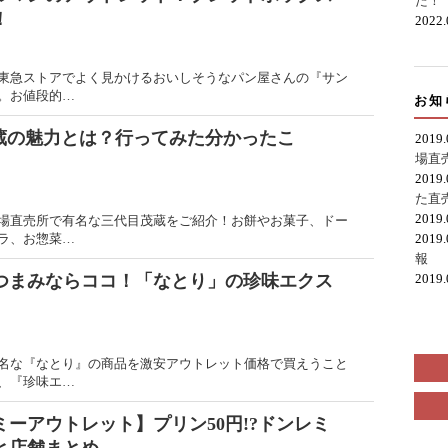
た！
！
2022
東急ストアでよく見かけるおいしそうなパン屋さんの『サン
。お値段的…
お知
蔵の魅力とは？行ってみた分かったこ
2019
場直
2019
た直
2019
場直売所で有名な三代目茂蔵をご紹介！お餅やお菓子、ドー
2019
ラ、お惣菜…
報
2019
つまみならココ！「なとり」の珍味エクス
名な『なとり』の商品を激安アウトレット価格で買えうこと
、『珍味エ…
ミーアウトレット】プリン50円!?ドンレミ