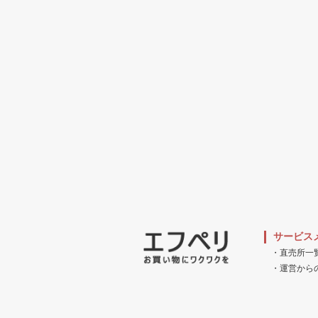
サービス
・直売所一
・運営から