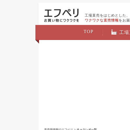
工場直売をはじめとした、
ワクワクな直売情報
をお届
TOP
工場
直売所情報のエフペリ
> チョクレポ一覧