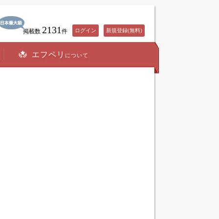
2131
ログイン
新規登録(無料)
掲載数
件
エフペリ
について