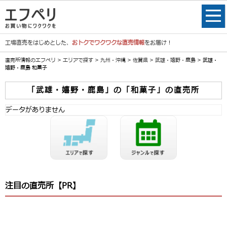
工場直売をはじめとした、
おトクでワクワクな直売情報
をお届け！
直売所情報のエフペリ
>
エリアで探す
>
九州・沖縄
>
佐賀県
>
武雄・嬉野・鹿島
> 武雄・
嬉野・鹿島 和菓子
「武雄・嬉野・鹿島」の「和菓子」の直売所
データがありません
注目の直売所【PR】