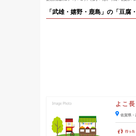
「武雄・嬉野・鹿島」の「豆腐・
よこ長
佐賀県・