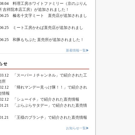
.08.04
料理工房ホワイトファミリー（京のぷりん
所 吉祥院本店工房）が追加されました！
.06.25
榛名十文字ミート 直売店が追加されまし
.06.25
ミート工房かわば直売店が追加されまし
.06.25
和豚もちぶた 直売所が追加されました！
新着情報一覧▶
らせ
.03.12
「スーパーＪチャンネル」で紹介された工
売所
.02.12
「帰れマンデー見っけ隊！！」で紹介され
売情報
.02.12
「シューイチ」で紹介された直売情報
.01.21
「ぶらぶらサタデー」で紹介された直売情
.01.21
「王様のブランチ」で紹介された直売情報
お知らせ一覧▶