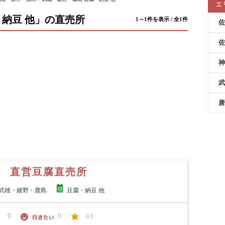
エ
納豆 他」の直売所
1～1件を表示 / 全1件
佐
佐
神
武
唐
 直営豆腐直売所
武雄・嬉野・鹿島
豆腐・納豆 他
0
0
0.0