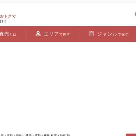
おトクで
け！
直売
エリア
ジャンル
とは
で探す
で探す
武雄・嬉野・鹿島
> 武雄・嬉野・鹿島 豆腐・納豆 他