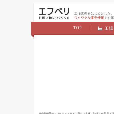
工場直売をはじめとした、
ワクワクな直売情報
をお届
TOP
工場
直売所情報のエフペリ
>
エリアで探す
>
九州・沖縄
>
佐賀県
>