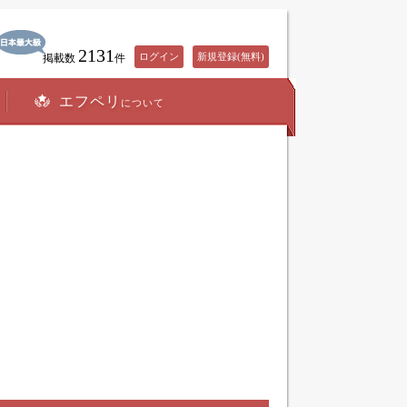
2131
ログイン
新規登録(無料)
掲載数
件
エフペリ
について