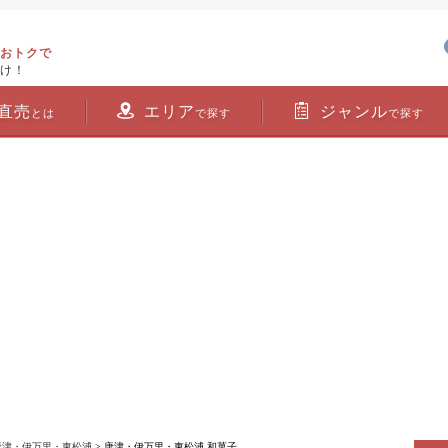
おトクで
け！
直売
エリア
ジャンル
とは
で探す
で探す
唐津・伊万里・東松浦
> 唐津・伊万里・東松浦 和菓子