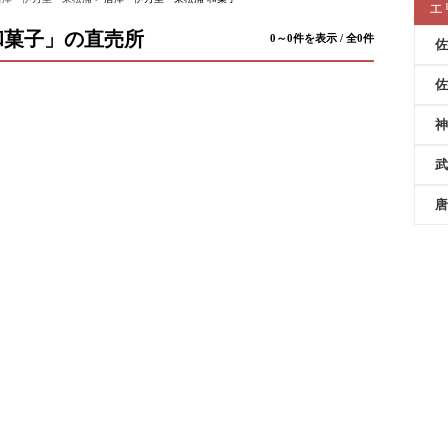
エ
和菓子」の直売所
0～0件を表示 / 全0件
佐
佐
神
武
唐