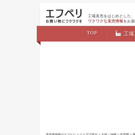
工場直売をはじめとした、
ワクワクな直売情報
をお届
TOP
工場
直売所情報のエフペリ
>
エリアで探す
>
九州・沖縄
>
佐賀県
>