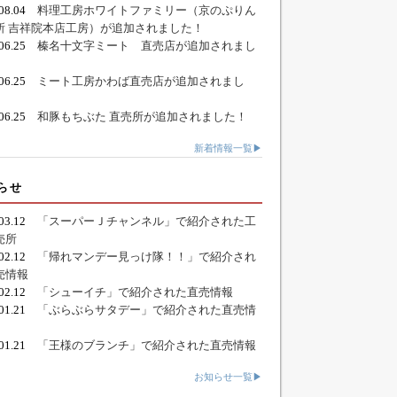
.08.04
料理工房ホワイトファミリー（京のぷりん
所 吉祥院本店工房）が追加されました！
.06.25
榛名十文字ミート 直売店が追加されまし
.06.25
ミート工房かわば直売店が追加されまし
.06.25
和豚もちぶた 直売所が追加されました！
新着情報一覧▶
らせ
.03.12
「スーパーＪチャンネル」で紹介された工
売所
.02.12
「帰れマンデー見っけ隊！！」で紹介され
売情報
.02.12
「シューイチ」で紹介された直売情報
.01.21
「ぶらぶらサタデー」で紹介された直売情
.01.21
「王様のブランチ」で紹介された直売情報
お知らせ一覧▶