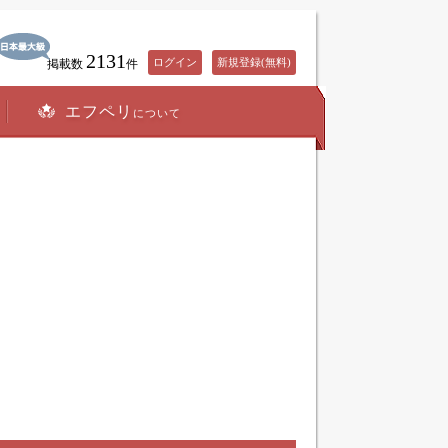
2131
ログイン
新規登録(無料)
掲載数
件
エフペリ
について