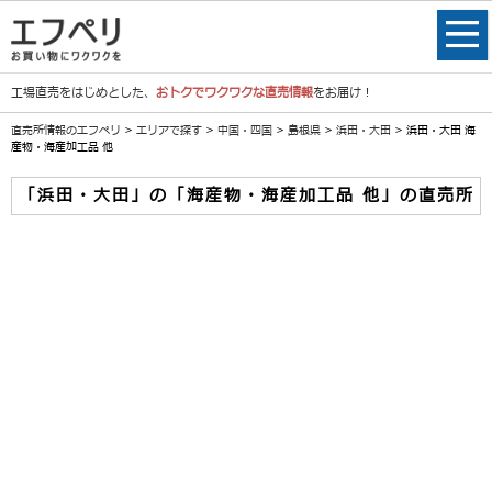
工場直売をはじめとした、
おトクでワクワクな直売情報
をお届け！
直売所情報のエフペリ
>
エリアで探す
>
中国・四国
>
島根県
>
浜田・大田
> 浜田・大田 海
産物・海産加工品 他
「浜田・大田」の「海産物・海産加工品 他」の直売所